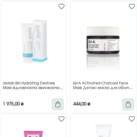
Usolab Bio Hydrating Destress
Q+A Activated Charcoal Face
Mask відновлююча зволожуюча
Mask Детокс-маска для обличчя
маска з протинабряковою дією,
з активованим вугіллям, 50 г
100 мл
1 975,00
₴
444,00
₴