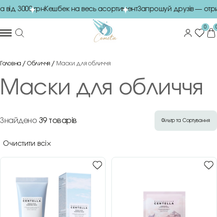
від 3000 грн
Кешбек на весь асортимент
Запрошуй друзів — отри
0
Головна
Обличчя
Маски для обличчя
Маски для обличчя
Знайдено
39 товарів
Фільтр та Сортування
Очистити всі