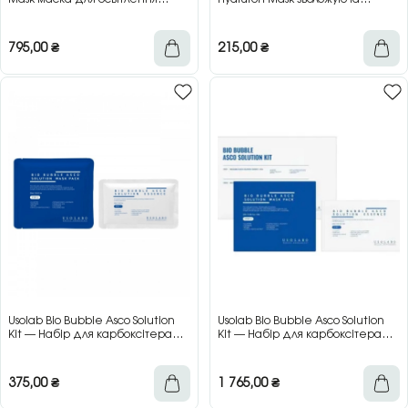
шкіри та миттєвого сяяння, 50 мл
тканинна маска із
заспокійливою та антивіковою
дією, 1 шт
795,00
₴
215,00
₴
Usolab Bio Bubble Asco Solution
Usolab Bio Bubble Asco Solution
Kit — Набір для карбоксітерапії
Kit — Набір для карбоксітерапії
(1 процедура)
(5 процедур)
375,00
₴
1 765,00
₴