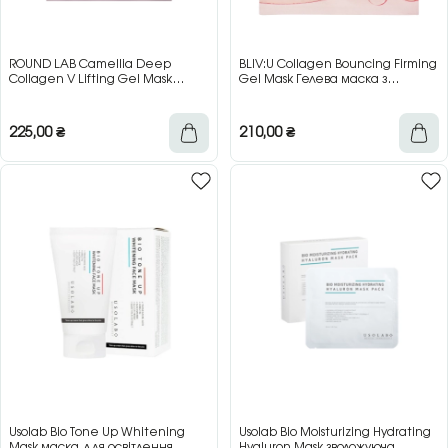
ROUND LAB Camellia Deep
BLIV:U Collagen Bouncing Firming
Collagen V Lifting Gel Mask
Gel Mask Гелева маска з
Гідрогелева ліфтинг-маска для
колагеном для пружності та
контуру обличчя з колагеном, 10 г
інтенсивного зволоження, 28 г
225,00
₴
210,00
₴
Usolab Bio Tone Up Whitening
Usolab Bio Moisturizing Hydrating
Mask маска для освітлення
Hyaluron Mask зволожуюча