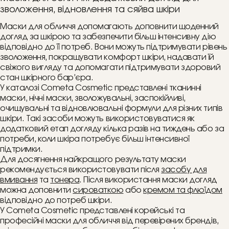
зволоження, відновлення та сяйва шкіри
Маски для обличчя допомагають доповнити щоденний
догляд за шкірою та забезпечити більш інтенсивну дію
відповідно до її потреб. Вони можуть підтримувати рівень
зволоження, покращувати комфорт шкіри, надавати їй
свіжого вигляду та допомагати підтримувати здоровий
стан шкірного бар’єра.
У каталозі Cometa Cosmetic представлені тканинні
маски, нічні маски, зволожувальні, заспокійливі,
очищувальні та відновлювальні формули для різних типів
шкіри. Такі засоби можуть використовуватися як
додатковий етап догляду кілька разів на тиждень або за
потреби, коли шкіра потребує більш інтенсивної
підтримки.
Для досягнення найкращого результату маски
рекомендується використовувати після
засобу для
вмивання
та
тонера
. Після використання маски догляд
можна доповнити
сироваткою
або
кремом та флюїдом
відповідно до потреб шкіри.
У Cometa Cosmetic представлені корейські та
професійні маски для обличчя від перевірених брендів,