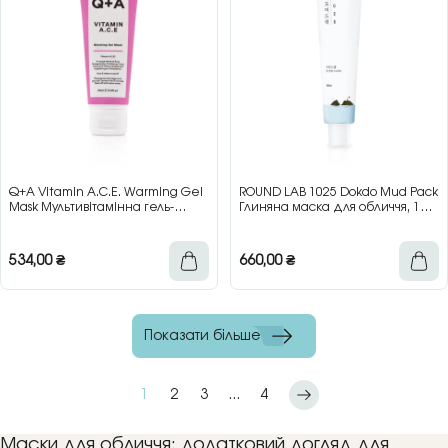
Q+A Vitamin A.C.E. Warming Gel
ROUND LAB 1025 Dokdo Mud Pack
Mask Мультивітамінна гель-
Глиняна маска для обличчя, 100
маска для обличчя, 75 мл
мл
534,00
₴
660,00
₴
Показати більше
1
2
3
...
4
Маски для обличчя: додатковий догляд для