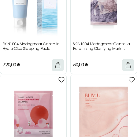
SKIN1004 Madagascar Centella
SKIN1004 Madagascar Centella
Hyalu-Cica Sleeping Pack
Poremizing Clarifying Mask
Зволожуюча нічна маска з
Тканинна маска для очищення
центелою та гіалуроновою
пор, 23 мл
кислотою, 100 мл
720,00
₴
80,00
₴