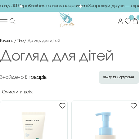
від 3000 грн
Кешбек на весь асортимент
Запрошуй друзів — отр
0
Головна
Тіло
Догляд для дітей
Догляд для дітей
Знайдено
8 товарів
Фільтр та Сортування
Очистити всі