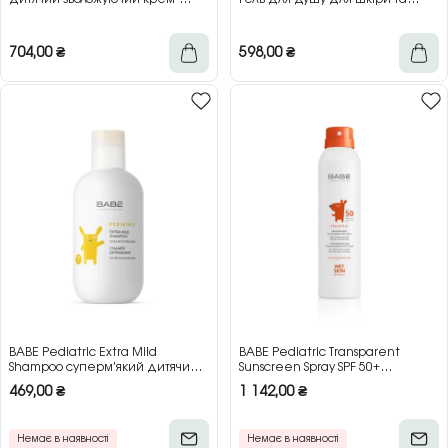
емолієнт для сухої та атопічної
волосся, 500 мл
шкіри, 200 мл
704,00
₴
598,00
₴
BABE Pediatric Extra Mild
BABE Pediatric Transparent
Shampoo суперм’який дитячий
Sunscreen Spray SPF 50+
шампунь з кондиціонером, 200
прозорий дитячий
469,00
₴
1 142,00
₴
мл
сонцезахисний спрей, 200 мл
Немає в наявності
Немає в наявності