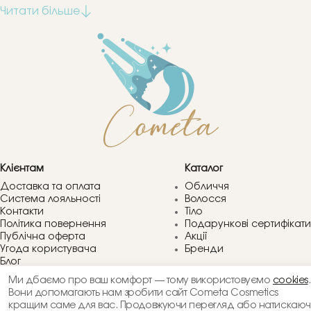
Клієнтам
Каталог
Доставка та оплата
Обличчя
Система лояльності
Волосся
Контакти
Тіло
Політика повернення
Подарункові сертифікати
Публічна оферта
Акції
Угода користувача
Бренди
Блог
Питання та відповіді
Ми дбаємо про ваш комфорт — тому використовуємо
cookies
.
Компанія
Вони допомагають нам зробити сайт Cometa Cosmetics
+38066 413 83 60
Філософія Cometa Cosmetic
кращим саме для вас. Продовжуючи перегляд або натискаю