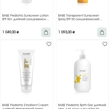
BABE Pediatric Sunscreen Lotion
BABE Transparent Sunscreen
SPF 50+ дитячий сонцезахисний
Spray SPF 50 сонцезахисний
лосьйон для обличчя та тіла, 100
прозорий спрей для тіла, 200 мл
мл
1 049,00
₴
1 093,00
₴
BABE Pediatric Emollient Cream
BABE Pediatric Bath Gel дитячий
дитячий зволожуючий крем-
гель для душу для шкіри та