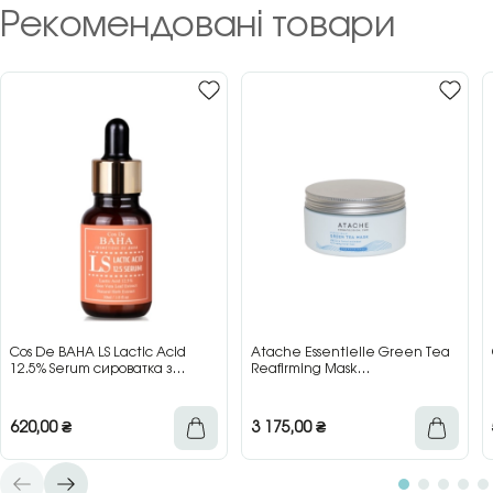
Рекомендовані товари
Cos De BAHA LS Lactic Acid
Atache Essentielle Green Tea
12.5% Serum сироватка з
Reafirming Mask
молочною кислотою для сяйва
відновлювальна заспокійлива
та гладкості шкіри, 30 мл
маска з зеленим чаєм, 200 мл
620,00
₴
3 175,00
₴