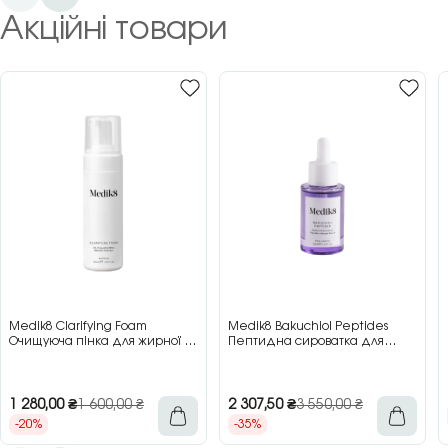
Акційні товари
Medik8 Clarifying Foam
Medik8 Bakuchiol Peptides
Очищуюча пінка для жирної та
Пептидна сироватка для
проблемної шкіри, 150 мл
обличчя з бакучіолом, 30 мл
1 280,00
₴
1 600,00
₴
2 307,50
₴
3 550,00
₴
-20%
-35%