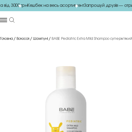
ід 3000 грн
Кешбек на весь асортимент
Запрошуй друзів — отри
Головна
Волосся
Шампуні
BABE Pediatric Extra Mild Shampoo суперм’як