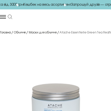
ід 3000 грн
Кешбек на весь асортимент
Запрошуй друзів — отрим
Головна
Обличчя
Маски для обличчя
Atache Essentielle Green Tea Reaf