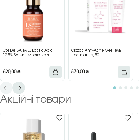
Cos De BAHA LS Lactic Acid
Clozac Anti-Acne Gel Гель
12.5% Serum сироватка з
проти акне, 50 г
молочною кислотою для сяйва
та гладкості шкіри, 30 мл
620,00
₴
570,00
₴
Акційні товари