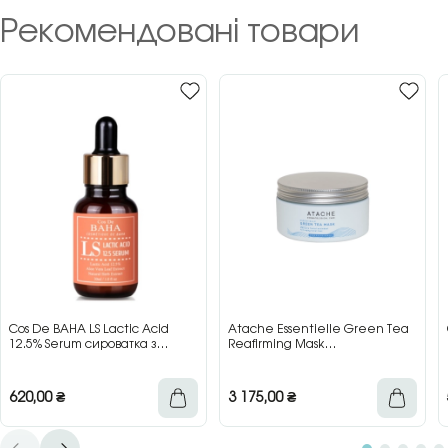
Рекомендовані товари
Cos De BAHA LS Lactic Acid
Atache Essentielle Green Tea
12.5% Serum сироватка з
Reafirming Mask
молочною кислотою для сяйва
відновлювальна заспокійлива
та гладкості шкіри, 30 мл
маска з зеленим чаєм, 200 мл
620,00
₴
3 175,00
₴