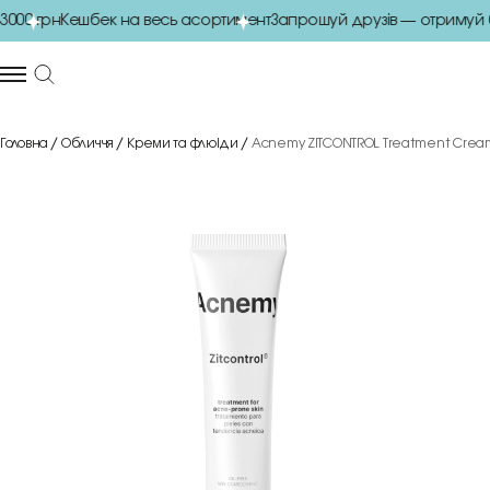
00 грн
Кешбек на весь асортимент
Запрошуй друзів — отримуй бо
Головна
Обличчя
Креми та флюіди
Acnemy ZITCONTROL Treatment Cream 