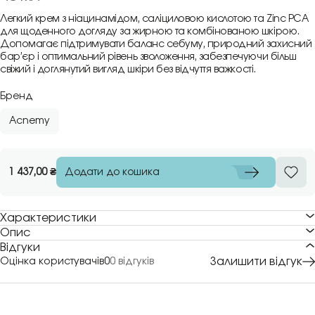
Легкий крем з ніацинамідом, саліциловою кислотою та Zinc PCA
для щоденного догляду за жирною та комбінованою шкірою.
Допомагає підтримувати баланс себуму, природний захисний
бар’єр і оптимальний рівень зволоження, забезпечуючи більш
свіжий і доглянутий вигляд шкіри без відчуття важкості.
Бренд
Acnemy
Додати до кошика
1 437,00
₴
Характеристики
Опис
Відгуки
Залишити відгук
Оцінка користувачів
0
0 відгуків