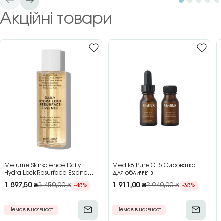
Акційні товари
Melumé Skinscience Daily
Medik8 Pure C15 Сироватка
Hydra Lock Resurface Essence
для обличчя з
Зволожуюча есенція для
концентрованим вітаміном C,
1 897,50
₴
3 450,00
₴
1 911,00
₴
2 940,00
₴
-45%
-35%
обличчя з кислотами, 150 мл
2×15 мл
Немає в наявності
Немає в наявності