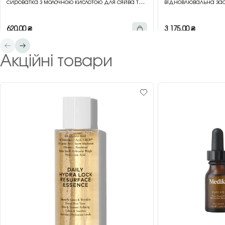
сироватка з молочною кислотою для сяйва та
відновлювальна зас
гладкості шкіри, 30 мл
зеленим чаєм, 200 
620,00
₴
3 175,00
₴
Акційні товари