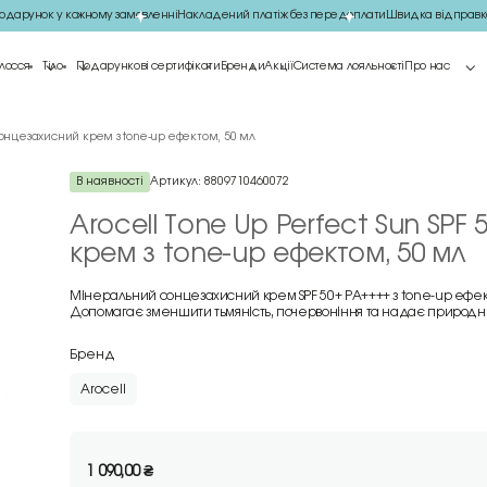
арунок у кожному замовленні
Накладений платіж без передоплати
Швидка відправка
лосся
Тіло
Подарункові сертифікати
Бренди
Акції
Система лояльності
Про нас
 сонцезахисний крем з tone-up ефектом, 50 мл
В наявності
Артикул:
8809710460072
Arocell Tone Up Perfect Sun SP
крем з tone-up ефектом, 50 мл
Мінеральний сонцезахисний крем SPF 50+ PA++++ з tone-up ефект
Допомагає зменшити тьмяність, почервоніння та надає природний
Бренд
Arocell
1 090,00
₴