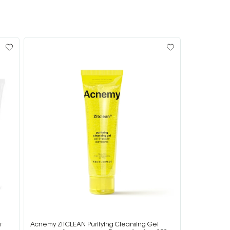
г
Acnemy ZITCLEAN Purifying Cleansing Gel
Acnemy ZIT