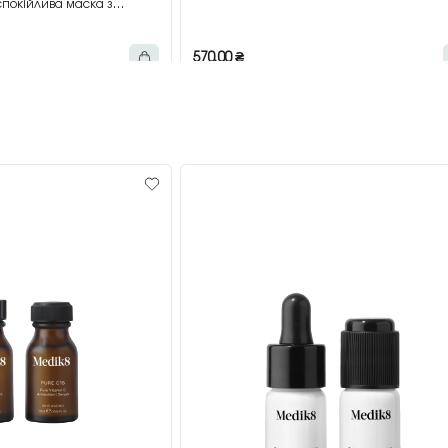
покійлива маска з
мл
570,00
₴