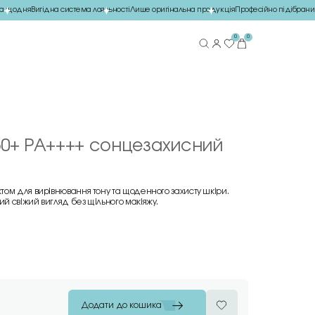
 щодня
Вигідна система лояльності
Лише оригінальна продукція
Професійно підібраний
0
0
F 50+ PA++++ сонцезахисний
ом для вирівнювання тону та щоденного захисту шкіри.
 свіжий вигляд без щільного макіяжу.
Додати до кошика