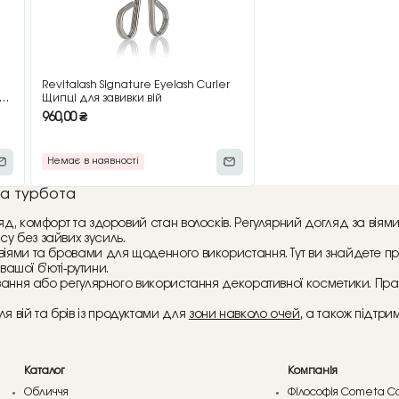
Revitalash Signature Eyelash Curler
нер
Щипці для завивки вій
960,00
₴
Немає в наявності
на турбота
д, комфорт та здоровий стан волосків. Регулярний догляд за віями 
у без зайвих зусиль.
віями та бровами для щоденного використання. Тут ви знайдете пр
вашої б’юті-рутини.
нування або регулярного використання декоративної косметики. П
 вій та брів із продуктами для
зони навколо очей
, а також підтр
Каталог
Компанія
Обличчя
Філософія Cometa C