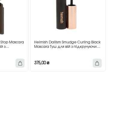
 Stop Mascara
Heimish Dailism Smudge Curling Black
й з
Mascara Туш для вій з підкручуючим
 коричнева,
ефектом, чорна, 9 г
375,00
₴