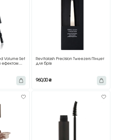
ed Volume Set
Revitalash Precision Tweezers Пінцет
им ефектом
для брів
960,00
₴