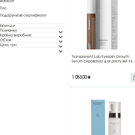
Волосся
Тіло
Подарункові сертифікати
Бренди
Позначки
Країна виробник
Об'єм
Ціна, грн
Transparent Lab Eyelash Growth
Serum сироватка для росту вій та
брів, 8 мл
1 053,00
₴