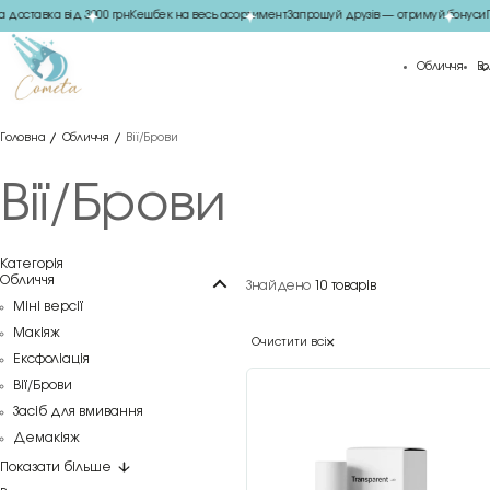
доставка від 3000 грн
Кешбек на весь асортимент
Запрошуй друзів — отримуй бонуси
По
Обличчя
Во
Головна
Обличчя
Вії/Брови
Вії/Брови
Категорія
Обличчя
Знайдено
10 товарів
Міні версії
Макіяж
Очистити всі
Ексфоліація
Вії/Брови
Засіб для вмивання
Демакіяж