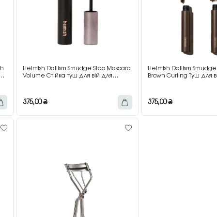
sh
Heimish Dailism Smudge Stop Mascara
Heimish Dailism Smudge
 з
Volume Стійка туш для вій для
Brown Curling Туш для ві
надання об’єму, 9 г
підкручуючим ефектом,
9 г
375,00
₴
375,00
₴