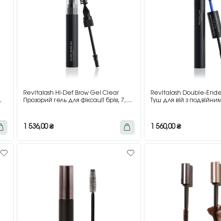
Revitalash Hi-Def Brow Gel Clear
Revitalash Double-End
Прозорий гель для фіксації брів, 7,4
Туш для вій з подвійн
мл
об’єму, 11 мл
1 536,00
₴
1 560,00
₴