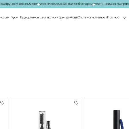
дарунок у кожному замовленні
Накладений платіж без передоплати
Швидка відправк
лосся
Тіло
Подарункові сертифікати
Бренди
Акції
Система лояльності
Про нас