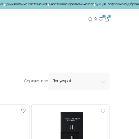
а щодня
Вигідна система лояльності
Лише оригінальна продукція
Професійно підібраний
0
0
Сортувати за
Популярні