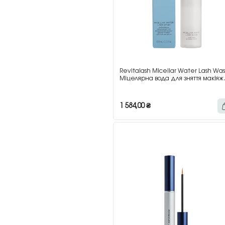
Revitalash Micellar Water Lash Wa
Міцелярна вода для зняття макіяжу
очей, 100 мл
1 584,00
₴