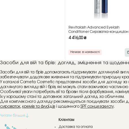
Revitalash Advanced Eyelash
Conditioner Сироватка-кондиціо
для вій, 2 мл
4 416,00
₴
Немає в наявності
Засоби для вій та брів: догляд, зміцнення та щоден
Засоби для вій та брів допомагають підтримувати доглянутий вигля
забезпечувати додаткове живлення та підтримувати природну крас
У каталозі Cometa Cosmetic представлені засоби для догляду за 
доглянутого вигляду вій і брів, які можуть стати важливою частиною 
Особливої уваги потребують вії та брови після фарбування, ламі
їх у хорошому стані та доповнює загальний догляд за обличчям.
Для комплексного догляду рекомендується поєднувати засоби для
сироваток
,
кремів та флюїдів
і щоденного
SPF сонцезахисту
.
Клієнтам
Доставка та оплата