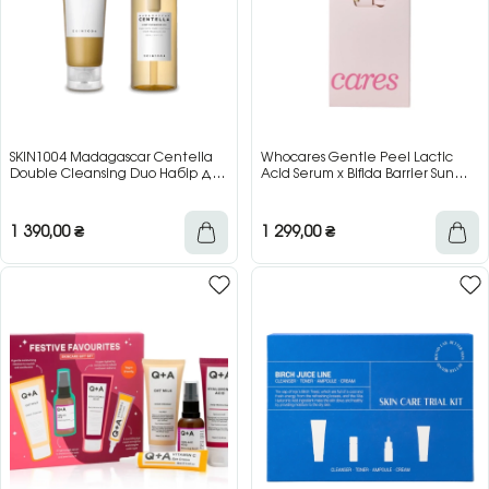
SKIN1004 Madagascar Centella
Whocares Gentle Peel Lactic
Double Cleansing Duo Набір для
Acid Serum x Bifida Barrier Sun
подвійного очищення шкіри, 200
Cream — набір засобів для
мл + 125 мл
обличчя, 30 мл + 10 мл
1 390,00
₴
1 299,00
₴