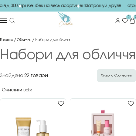
ід 3000 грн
Кешбек на весь асортимент
Запрошуй друзів — отрим
0
Головна
Обличчя
Набори для обличчя
Набори для обличчя
Знайдено
22 товари
Фільтр та Сортування
Очистити всі