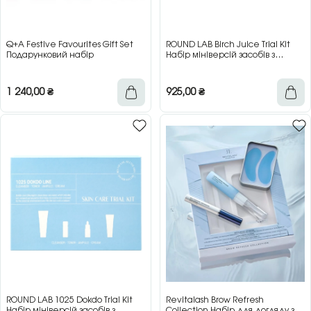
Q+A Festive Favourites Gift Set
ROUND LAB Birch Juice Trial Kit
Подарунковий набір
Набір мініверсій засобів з
березовим соком
1 240,00
₴
925,00
₴
ROUND LAB 1025 Dokdo Trial Kit
Revitalash Brow Refresh
Набір мініверсій засобів з
Collection Набір для догляду за