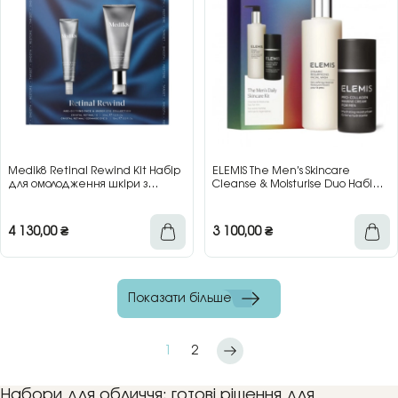
Medik8 Retinal Rewind Kit Набір
ELEMIS The Men’s Skincare
для омолодження шкіри з
Cleanse & Moisturise Duo Набір
ретиналем
для чоловіків для очищення та
зволоження обличчя
4 130,00
₴
3 100,00
₴
Показати більше
1
2
Набори для обличчя: готові рішення для