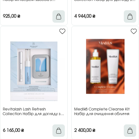
морською водою
бровами
925,00
₴
4 944,00
₴
Revitalash Lash Refresh
Medik8 Complete Cleanse Kit
Collection Набір для догляду за
Набір для очищення обличчя
віями
6 165,00
₴
2 400,00
₴