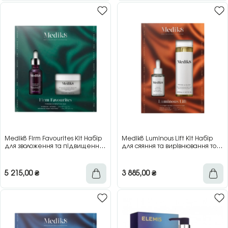
Medik8 Firm Favourites Kit Набір
Medik8 Luminous Lift Kit Набір
для зволоження та підвищення
для сяяння та вирівнювання тону
пружності шкіри
шкіри
5 215,00
₴
3 885,00
₴