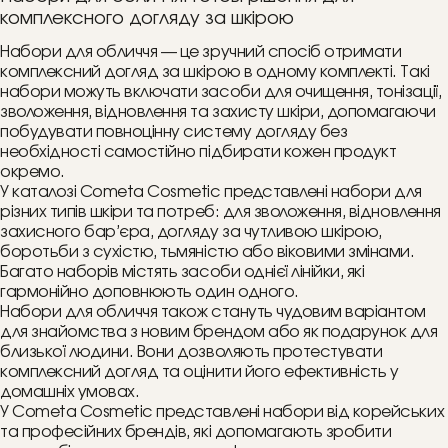
комплексного догляду за шкірою
Набори для обличчя — це зручний спосіб отримати
комплексний догляд за шкірою в одному комплекті. Такі
набори можуть включати засоби для очищення, тонізації,
зволоження, відновлення та захисту шкіри, допомагаючи
побудувати повноцінну систему догляду без
необхідності самостійно підбирати кожен продукт
окремо.
У каталозі Cometa Cosmetic представлені набори для
різних типів шкіри та потреб: для зволоження, відновлення
захисного бар’єра, догляду за чутливою шкірою,
боротьби з сухістю, тьмяністю або віковими змінами.
Багато наборів містять засоби однієї лінійки, які
гармонійно доповнюють один одного.
Набори для обличчя також стануть чудовим варіантом
для знайомства з новим брендом або як подарунок для
близької людини. Вони дозволяють протестувати
комплексний догляд та оцінити його ефективність у
домашніх умовах.
У Cometa Cosmetic представлені набори від корейських
та професійних брендів, які допомагають зробити