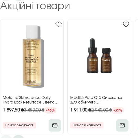
Акційні товари
Melumé Skinscience Daily
Medik8 Pure C15 Сироватка
Hydra Lock Resurface Essence
для обличчя з
Зволожуюча есенція для
концентрованим вітаміном C,
1 897,50
₴
3 450,00
₴
1 911,00
₴
2 940,00
₴
-45%
-35%
обличчя з кислотами, 150 мл
2×15 мл
Немає в наявності
Немає в наявності