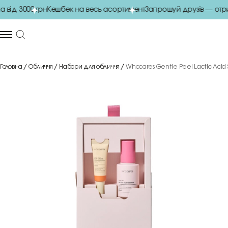
від 3000 грн
Кешбек на весь асортимент
Запрошуй друзів — отр
Головна
Обличчя
Набори для обличчя
Whocares Gentle Peel Lactic Acid S