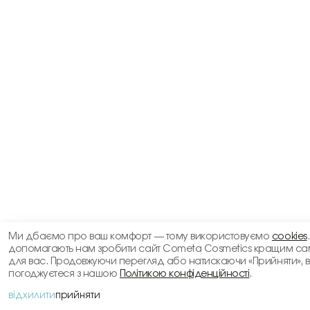
Ми дбаємо про ваш комфорт — тому використовуємо
cookies
допомагають нам зробити сайт Cometa Cosmetics кращим са
для вас. Продовжуючи перегляд або натискаючи «Прийняти», 
погоджуєтеся з нашою
Політикою конфіденційності
.
відхилити
прийняти