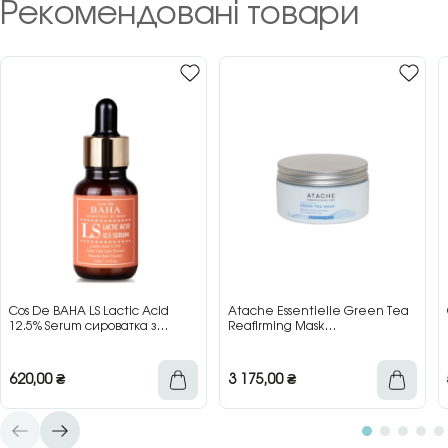
Рекомендовані товари
Cos De BAHA LS Lactic Acid
Atache Essentielle Green Tea
12.5% Serum сироватка з
Reafirming Mask
молочною кислотою для сяйва
відновлювальна заспокійлива
та гладкості шкіри, 30 мл
маска з зеленим чаєм, 200 мл
620,00
₴
3 175,00
₴