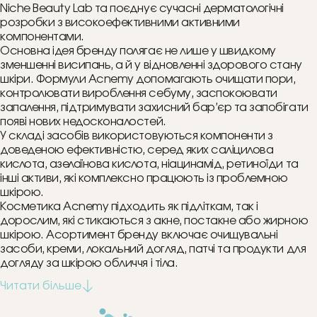
Niche Beauty Lab та поєднує сучасні дерматологічні
розробки з високоефективними активними
компонентами.
Основна ідея бренду полягає не лише у швидкому
зменшенні висипань, а й у відновленні здорового стану
шкіри. Формули Acnemy допомагають очищати пори,
контролювати вироблення себуму, заспокоювати
запалення, підтримувати захисний бар’єр та запобігати
появі нових недосконалостей.
У складі засобів використовуються компоненти з
доведеною ефективністю, серед яких саліцилова
кислота, азелаїнова кислота, ніацинамід, ретиноїди та
інші активи, які комплексно працюють із проблемною
шкірою.
Косметика Acnemy підходить як підліткам, так і
дорослим, які стикаються з акне, постакне або жирною
шкірою. Асортимент бренду включає очищувальні
засоби, креми, локальний догляд, патчі та продукти для
догляду за шкірою обличчя і тіла.