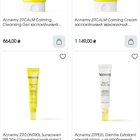
Acnemy ZITCALM Calming
Acnemy ZITCALM Calming Cream
Cleansing Gel заспокійливий
заспокійливий зволожуючий
очищуючий гель для чутливої
крем для чутливої шкіри, 50 мл
шкіри, 150 мл
864,00
₴
1 149,00
₴
Acnemy ZITCONTROL Sunscreen
Acnemy ZITPEEL Gentle Exfoliant
SPF 50+ Сонцезахисний крем SPF
ніжний пілінг для проблемної