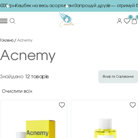
00 грн
Кешбек на весь асортимент
Запрошуй друзів — отримуй б
0
Головна
Acnemy
Acnemy
Знайдено
12 товарів
Фільтр та Сортування
Очистити всі