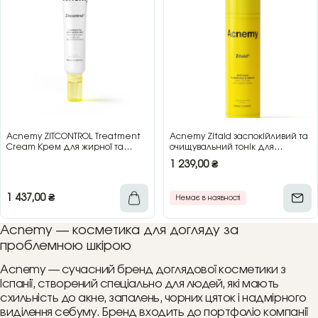
Acnemy ZITCONTROL Treatment
Acnemy Zitaid заспокійливий та
Cream Крем для жирної та
очищувальний тонік для
комбінованої шкіри, 40 мл
проблемної шкіри, 100 мл
1 239,00
₴
1 437,00
₴
Немає в наявності
Acnemy — косметика для догляду за
проблемною шкірою
Acnemy — сучасний бренд доглядової косметики з
Іспанії, створений спеціально для людей, які мають
схильність до акне, запалень, чорних цяток і надмірного
виділення себуму. Бренд входить до портфоліо компанії