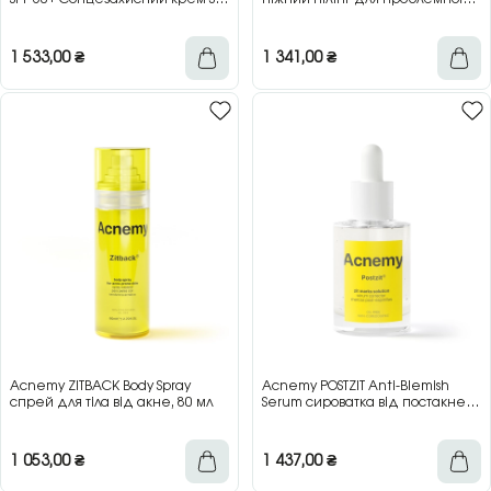
50+ для жирної та комбінованої
шкіри, 40 мл
шкіри, 40 мл
1 533,00
₴
1 341,00
₴
Acnemy ZITBACK Body Spray
Acnemy POSTZIT Anti-Blemish
спрей для тіла від акне, 80 мл
Serum сироватка від постакне
та висипань, 30 мл
1 053,00
₴
1 437,00
₴