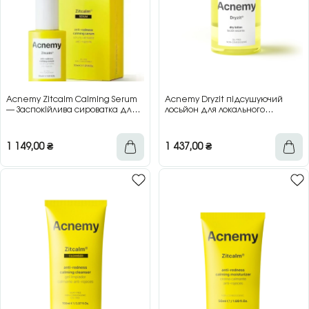
Acnemy Zitcalm Calming Serum
Acnemy Dryzit підсушуючий
— Заспокійлива сироватка для
лосьйон для локального
чутливої шкіри, 30 мл
нанесення, 30 мл
1 149,00
₴
1 437,00
₴