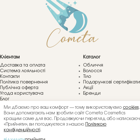
Клієнтам
Каталог
Доставка та оплата
Обличчя
Система лояльності
Волосся
Контакти
Тіло
Політика повернення
Подарункові сертифікати
Публічна оферта
Акції
Угода користувача
Бренди
Блог
Питання та відповіді
Ми дбаємо про ваш комфорт — тому використовуємо
cookies
.
Компанія
Вони допомагають нам зробити сайт Cometa Cosmetics
+38066 413 83 60
Філософія Cometa Cosmetic
кращим саме для вас. Продовжуючи перегляд або натискаю
Контакти
«Прийняти», ви погоджуєтеся з нашою
Політикою
lviv.cometa@gmail.com
Блог
конфіденційності
.
Про нас
відхилити
прийняти