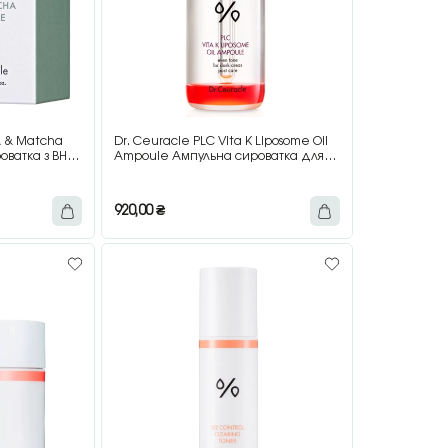
A & Matcha
Dr. Ceuracle PLC Vita K Liposome Oil
ватка з BHA-
Ampoule Ампульна сироватка для
 матча, 30 мл
обличчя з ліпосомальним вітаміном
K, 50 мл
920,00
₴