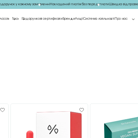
рунок у кожному замовленні
Накладений платіж без передоплати
Швидка відправка 
лосся
Тіло
Подарункові сертифікати
Бренди
Акції
Система лояльності
Про нас