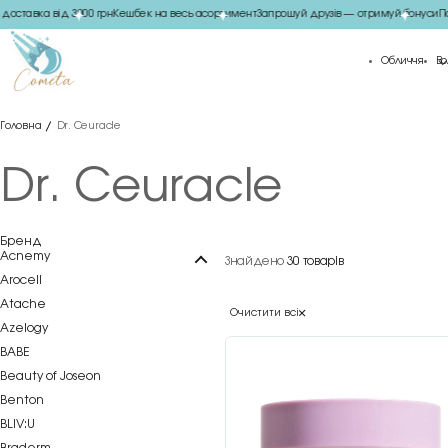
ставка від 3000 грн
Кешбек на весь асортимент
Запрошуй друзів — отримуй бонуси
Пода
Обличчя
Во
Головна
Dr. Ceuracle
Dr. Ceuracle
Бренд
Acnemy
Знайдено
30 товарів
Arocell
Atache
Очистити всі
Azelogy
BABE
Beauty of Joseon
Benton
BLIV:U
Braderm