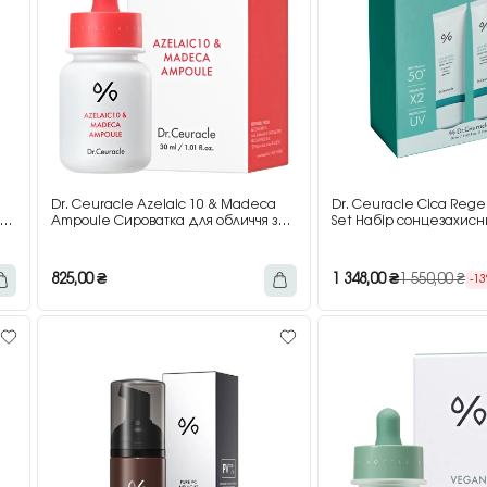
Dr. Ceuracle Azelaic 10 & Madeca
Dr. Ceuracle Cica Reg
ля
Ampoule Сироватка для обличчя з
Set Набір сонцезахисн
азелаїновою кислотою та
обличчя з центелою, 2×
мадекасосидом, 30 мл
825,00
₴
1 348,00
₴
1 550,00
₴
-1