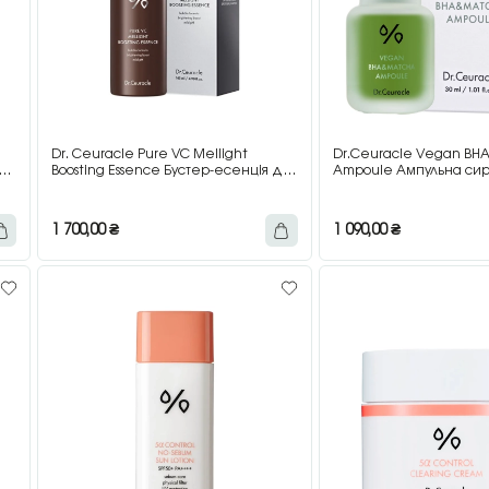
Dr. Ceuracle Pure VC Mellight
Dr.Ceuracle Vegan BH
Boosting Essence Бустер-есенція для
Ampoule Ампульна сиро
обличчя з вітаміном C, 145 мл
кислотою та екстрактом
1 700,00
₴
1 090,00
₴