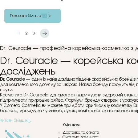
Показати більше
1
2
3
Dr. Ceuracle — професійна корейська косметика з 
Dr. Ceuracle — корейська ко
досліджень
Dr. Ceuracle
— один із найвідоміших південнокорейських брендів п
для комплексного догляду за шкірою. Назва бренду походить від 
науки.
Косметика Dr. Ceuracle допомагає підтримувати здоровий стан шк
підтримувати природне сяйво. Формули бренду створені з урахуван
У Cometa Cosmetic ви можете придбати оригінальну косметику Dr
бар’єра, догляду за чутливою, сухою, комбінованою та віковою шкі
Клієнтам
Доставка та оплата
Система лояльності