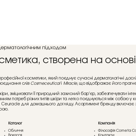
дерматологічним підходом
сметика, створена на основі
рофесійної косметики, який поєднує сучасні дерматологічні дослі
поєднання слів
Cosmeceutical
і
Miracle
, що відображає його прагн
іри, зміцнювати її природний захисний бар’єр, забезпечувати інт
ням потреб різних типів шкіри та легко поєднуються між собою у к
. Ceuracle для домашнього догляду. Асортимент бренду включає 
рою.
Каталог
Компанія
Обличчя
Філософія Cometa C
Волосся
Контакти