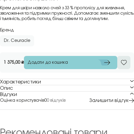
Крем для шкіри навколо очей з 33 % прополісу для живлення,
зволоження та підтримки пружності. Допомагає зменшити сухість
і тьмяність, робить погляд більш свіжим та доглянутим.
Бренд
Dr. Ceuracle
Додати до кошика
1 375,00
₴
Характеристики
Опис
Відгуки
Залишити відгук
Оцінка користувачів
0
0 відгуків
Рекомендовані товари