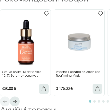
Cos De BAHA LS Lactic Acid
Atache Essentielle Green Tea
12.5% Serum сироватка з
Reafirming Mask
молочною кислотою для сяйва
відновлювальна заспокійлива
та гладкості шкіри, 30 мл
маска з зеленим чаєм, 200 мл
620,00
₴
3 175,00
₴