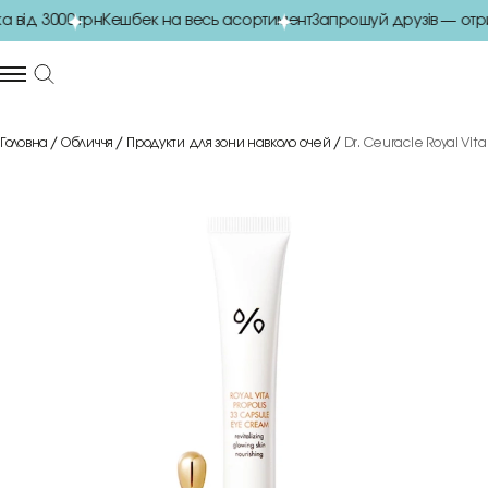
ід 3000 грн
Кешбек на весь асортимент
Запрошуй друзів — отри
Головна
Обличчя
Продукти для зони навколо очей
Dr. Ceuracle Royal Vit