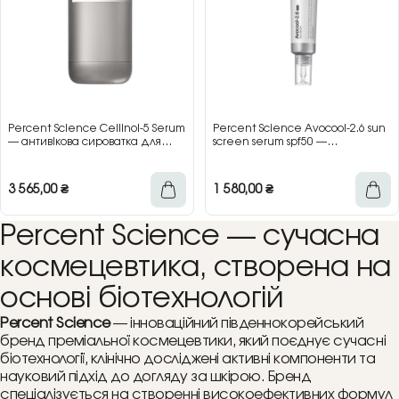
Percent Science Cellinol-5 Serum
Percent Science Avocool-2.6 sun
— антивікова сироватка для
screen serum spf50 —
обличчя, 48 мл
сонцезахисна сироватка для
обличчя, 40 мл
3 565,00
₴
1 580,00
₴
Percent Science — сучасна
космецевтика, створена на
основі біотехнологій
Percent Science
— інноваційний південнокорейський
бренд преміальної космецевтики, який поєднує сучасні
біотехнології, клінічно досліджені активні компоненти та
науковий підхід до догляду за шкірою. Бренд
спеціалізується на створенні високоефективних формул