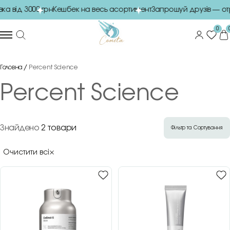
а від 3000 грн
Кешбек на весь асортимент
Запрошуй друзів — от
0
Головна
Percent Science
Percent Science
Знайдено
2 товари
Фільтр та Сортування
Очистити всі