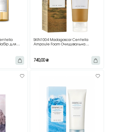
entella
SKIN1004 Madagascar Centella
Набір для
Ampoule Foam Очищувальна
кіри, 200 мл
ампульна пінка з центелою, 125 мл
740,00
₴