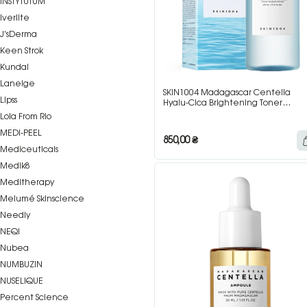
INSTYTUTUM
Iverlite
J’sDerma
Keen Strok
Kundal
Laneige
SKIN1004 Madagascar Centella
Lipss
Hyalu-Cica Brightening Toner
Зволожуючий тонер з центелою та
Lola From Rio
гіалуроновою кислотою, 210 мл
MEDI-PEEL
850,00
₴
Mediceuticals
Medik8
Meditherapy
Melumé Skinscience
Needly
NEQI
Nubea
NUMBUZIN
NUSELIQUE
Percent Science