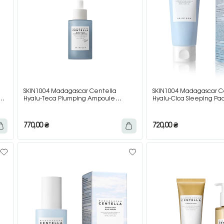
SKIN1004 Madagascar Centella
SKIN1004 Madagascar C
Hyalu-Teca Plumping Ampoule
Hyalu-Cica Sleeping Pa
Ампульна сироватка для об’ємного
нічна маска з центелою
сяйва, пружності та ефекту Glass Skin,
гіалуроновою кислотою,
50 мл
770,00
₴
720,00
₴