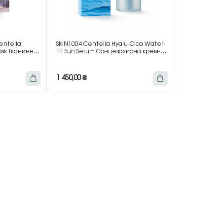
entella
SKIN1004 Centella Hyalu-Cica Water-
Mask Тканинна
Fit Sun Serum Сонцезахисна крем-
р, 23 мл
сироватка SPF50+ PA++++, 100 мл
1 450,00
₴