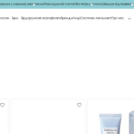
нок у кожному замовленні
Накладений платіж без передоплати
Швидка відправка що
лосся
Тіло
Подарункові сертифікати
Бренди
Акції
Система лояльності
Про нас