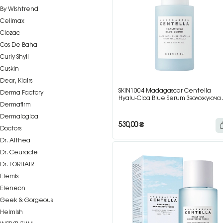
By Wishtrend
Celimax
Clozac
Cos De Baha
Curly Shyll
Cuskin
Dear, Klairs
SKIN1004 Madagascar Centella
Derma Factory
Hyalu-Cica Blue Serum Зволожуюча
Dermafirm
сироватка з центелою та
гіалуроновою кислотою, 30 мл
Dermalogica
530,00
₴
Doctors
Dr. Althea
Dr. Ceuracle
Dr. FORHAIR
Elemis
Eleneon
Geek & Gorgeous
Heimish