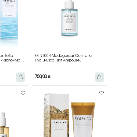
entella
SKIN1004 Madagascar Centella
ck Зволожуюча
Hyalu-Cica First Ampoule
 та
Зволожувальна сироватка-підготовка
 100 мл
з центелою та комплексом
гіалуронової кислоти, 50 мл
750,00
₴