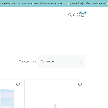
дня
Вигідна система лояльності
Лише оригінальна продукція
Професійно підібраний до
0
0
Сортувати за
Популярні