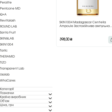
Perolite
Perricone MD
Q+A
Revitalash
SKIN1004 Madagascar Centella
Ampoule Заспокійлива ампульна
ROUND LAB
есенція з центелою азіатською, 30
Santa Fruit
мл
SKIN&LAB
398,00
₴
SKIN1004
Tarlic
THERAMID
TiZO
Transparent Lab
Usolab
WhoCares
Категорії
Позначки
Країна виробник
Об'єм
Ціна, грн