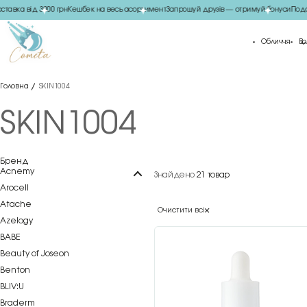
авка від 3000 грн
Кешбек на весь асортимент
Запрошуй друзів — отримуй бонуси
Подару
Обличчя
Во
Головна
SKIN1004
SKIN1004
Бренд
Acnemy
Знайдено
21 товар
Arocell
Atache
Очистити всі
Azelogy
BABE
Beauty of Joseon
Benton
BLIV:U
Braderm