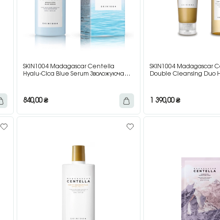
SKIN1004 Madagascar Centella
SKIN1004 Madagascar C
Hyalu-Cica Blue Serum Зволожуюча
Double Cleansing Duo 
сироватка із запатентованим
подвійного очищення ш
комплексом центели та гіалуронової
+ 125 мл
кислоти, 50 мл
840,00
₴
1 390,00
₴