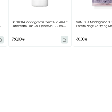
SKIN1004 Madagascar Centella Air-Fit
SKIN1004 Madagascar C
Suncream Plus Сонцезахисний крем
Poremizing Clarifying 
SPF50+ PA++++ з центелою, 50 мл
маска для очищення по
760,00
₴
80,00
₴