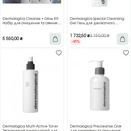
Dermalogica Cleanse + Glow Kit
Dermalogica Special Cleansing
Набір для очищення та сяяння
Gel Гель для делікатного
шкіри
очищення обличчя, 500 мл
1 732,50
₴
3 150,00
₴
5 550,00
₴
-45%
Dermalogica Multi-Active Toner
Dermalogica Precleanse Олія
Зволожуючий тонер-спрей для
для демакіяжу та очищення