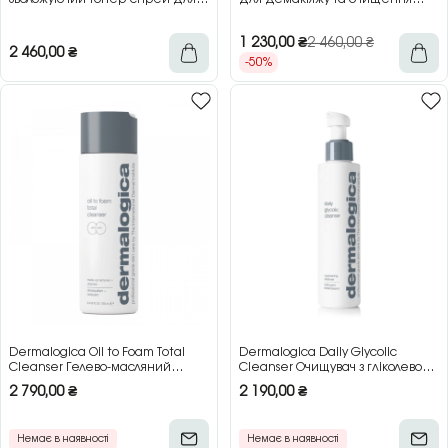
обличчя, 250 мл
обличчя, 150 мл
1 230,00
₴
2 460,00
₴
2 460,00
₴
-50%
Dermalogica Oil to Foam Total
Dermalogica Daily Glycolic
Cleanser Гелево-масляний
Cleanser Очищувач з гліколевою
очищувач для обличчя з ефектом
кислотою для оновлення шкіри,
2 790,00
₴
2 190,00
₴
2-в-1, 250 мл
150 мл
Немає в наявності
Немає в наявності