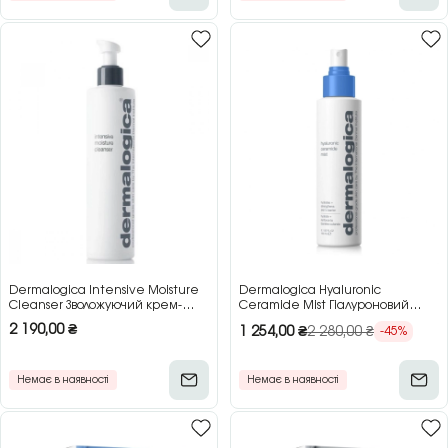
Dermalogica Intensive Moisture
Dermalogica Hyaluronic
Cleanser Зволожуючий крем-
Ceramide Mist Гіалуроновий
очищувач для сухої шкіри, 150
тонер-міст з церамідами для
2 190,00
₴
1 254,00
₴
2 280,00
₴
-45%
мл
зволоження шкіри, 150 мл
Немає в наявності
Немає в наявності