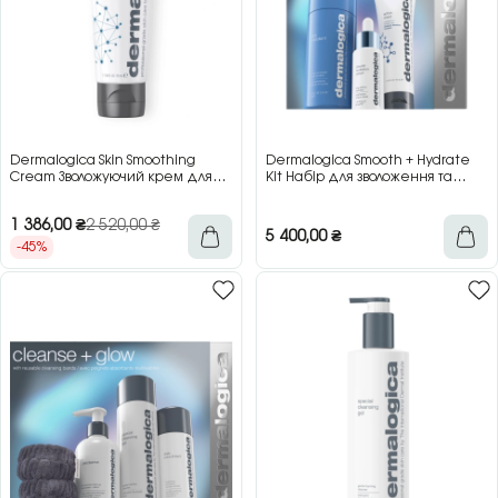
Dermalogica Skin Smoothing
Dermalogica Smooth + Hydrate
Cream Зволожуючий крем для
Kit Набір для зволоження та
підтримки гідробалансу шкіри,
відновлення шкіри
50 мл
1 386,00
₴
2 520,00
₴
5 400,00
₴
-45%