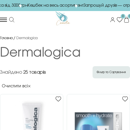
від 3000 грн
Кешбек на весь асортимент
Запрошуй друзів — отри
0
Головна
Dermalogica
Dermalogica
Знайдено
25 товарів
Фільтр та Сортування
Очистити всі