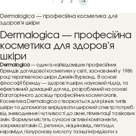
1
2
3
Dermalogica — професійна косметика для
здоров'я шкіри
Dermalogica — професійна
косметика для здоров’я
шкіри
Dermalogica
— один із найвідоміших професійних
брендів доглядової косметики у світі, заснований у 1986
році терапевткою шкіри Джейн Вурванд. В основі
філософії бренду — здоров’я шкіри, науковий підхід та
ефективний домашній догляд, розроблений на основі
багаторічного досвіду професійних косметологів.
Косметика Dermalogica створюється для різних типів
шкіри та допомагає вирішувати широкий спектр потреб:
від зневоднення і чутливості до акне, пігментації та вікових
змін. Формули містять сучасні активні компоненти,
зокрема вітамін С, ретинол, ніацинамід, пептиди,
кераміди, гіалуронову кислоту та інші інгредієнти з