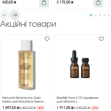
620,00
₴
3 175,00
₴
Акційні товари
Melumé Skinscience Daily
Medik8 Pure C15 Сироватка
Hydra Lock Resurface Essence
для обличчя з
Зволожуюча есенція для
концентрованим вітаміном C,
1 897,50
₴
3 450,00
₴
1 911,00
₴
2 940,00
₴
-45%
-35%
обличчя з кислотами, 150 мл
2×15 мл