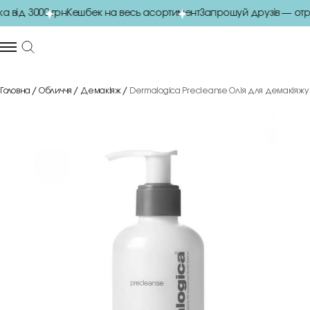
від 3000 грн
Кешбек на весь асортимент
Запрошуй друзів — отри
Головна
Обличчя
Демакіяж
Dermalogica Precleanse Олія для демакіяжу