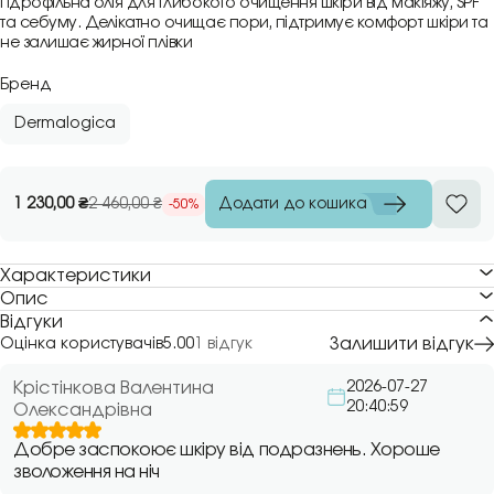
Гідрофільна олія для глибокого очищення шкіри від макіяжу, SPF
та себуму. Делікатно очищає пори, підтримує комфорт шкіри та
не залишає жирної плівки
Бренд
Dermalogica
Додати до кошика
1 230,00
₴
2 460,00
₴
-50%
Характеристики
Опис
Відгуки
Залишити відгук
Оцінка користувачів
5.00
1 відгук
Крістінкова Валентина
2026-07-27
20:40:59
Олександрівна
Добре заспокоює шкіру від подразнень. Хороше
зволоження на ніч