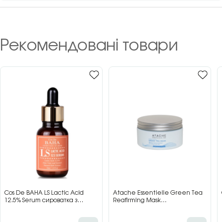
Рекомендовані товари
Cos De BAHA LS Lactic Acid
Atache Essentielle Green Tea
12.5% Serum сироватка з
Reafirming Mask
молочною кислотою для сяйва
відновлювальна заспокійлива
та гладкості шкіри, 30 мл
маска з зеленим чаєм, 200 мл