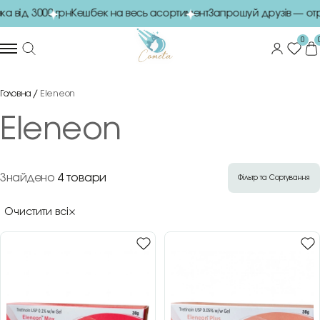
а від 3000 грн
Кешбек на весь асортимент
Запрошуй друзів — от
0
Головна
Eleneon
Eleneon
Знайдено
4 товари
Фільтр та Сортування
Очистити всі