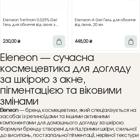
Eleneon Tretinoin 0.025% Gel
Eleneon-A Gel Гель для обличчя
Гель для обличчя від акне з
від акне, 20 мл
третиноїном 0,025%, 30 г
230,00
₴
448,00
₴
Eleneon — сучасна
космецевтика для догляду
за шкірою з акне,
пігментацією та віковими
змінами
Eleneon
— бренд космецевтики, який спеціалізується на
засобах із ретиноїдами та іншими активними
компонентами для домашнього догляду за шкірою.
Формули бренду створені для підтримки шкіри, схильної
до висипань, постзапальної пігментації, нерівної текстури