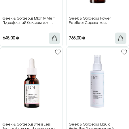
Geek & Gorgeous Mighty Melt
Geek & Gorgeous Power
Гідрофільний бальзам для
Peptides Сироватка з
очищення шкіри, 98 мл
пептидами для пружності та
зміцнення шкіри, 30 мл
645,00
₴
785,00
₴
Geek & Gorgeous Stress Less
Geek & Gorgeous Liquid
Заспокійлива та відновлювальна
Hydration Зволожувальний