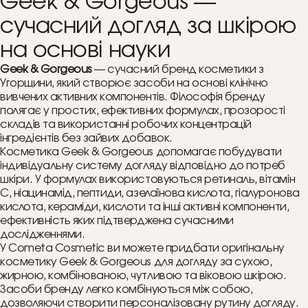
Geek & Gorgeous —
сучасний догляд за шкірою
на основі науки
Geek & Gorgeous
— сучасний бренд косметики з
Угорщини, який створює засоби на основі клінічно
вивчених активних компонентів. Філософія бренду
полягає у простих, ефективних формулах, прозорості
складів та використанні робочих концентрацій
інгредієнтів без зайвих добавок.
Косметика Geek & Gorgeous допомагає побудувати
індивідуальну систему догляду відповідно до потреб
шкіри. У формулах використовуються ретиналь, вітамін
C, ніацинамід, пептиди, азелаїнова кислота, гіалуронова
кислота, кераміди, кислоти та інші активні компоненти,
ефективність яких підтверджена сучасними
дослідженнями.
У Cometa Cosmetic ви можете придбати оригінальну
косметику Geek & Gorgeous для догляду за сухою,
жирною, комбінованою, чутливою та віковою шкірою.
Засоби бренду легко комбінуються між собою,
дозволяючи створити персоналізовану рутину догляду.