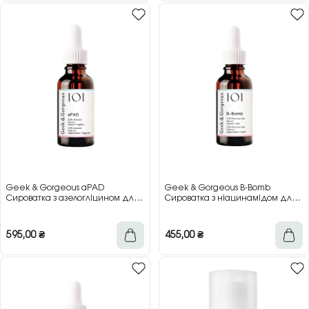
Geek & Gorgeous aPAD
Geek & Gorgeous B-Bomb
Сироватка з азелогліцином для
Сироватка з ніацинамідом для
вирівнювання тону та підтримки
себобалансу та звуження пор,
балансу шкіри, 30 мл
30 мл
595,00
₴
455,00
₴