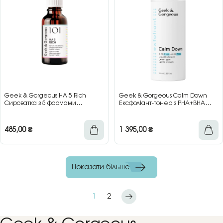
Geek & Gorgeous HA 5 Rich
Geek & Gorgeous Calm Down
Сироватка з 5 формами
Ексфоліант-тонер з PHA+BHA
гіалуронової кислоти, 30 мл
кислотами для чутливої шкіри,
100 мл
485,00
₴
1 395,00
₴
Показати більше
1
2