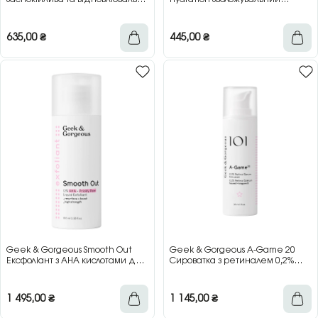
сироватка, 30 мл
спрей-тонер з пантенолом, 110
мл
635,00
₴
445,00
₴
Geek & Gorgeous Smooth Out
Geek & Gorgeous A-Game 20
Ексфоліант з AHA кислотами для
Сироватка з ретиналем 0,2%
сяйва та оновлення шкіри, 100
для догляду за шкірою, 30 мл
мл
1 495,00
₴
1 145,00
₴