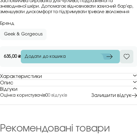
Заспокійлива сироватка для чутливої, подразненої та
зневодненої шкіри. Допомагає відновлювати захисний бар’єр,
зменшувати дискомфорт та підтримувати тривале зволоження
Бренд
Geek & Gorgeous
Додати до кошика
635,00
₴
Характеристики
Опис
Відгуки
Залишити відгук
Оцінка користувачів
0
0 відгуків
Рекомендовані товари