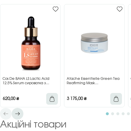
Cos De BAHA LS Lactic Acid
Atache Essentielle Green Tea
12.5% Serum сироватка з
Reafirming Mask
молочною кислотою для сяйва
відновлювальна заспокійлива
та гладкості шкіри, 30 мл
маска з зеленим чаєм, 200 мл
620,00
₴
3 175,00
₴
Акційні товари