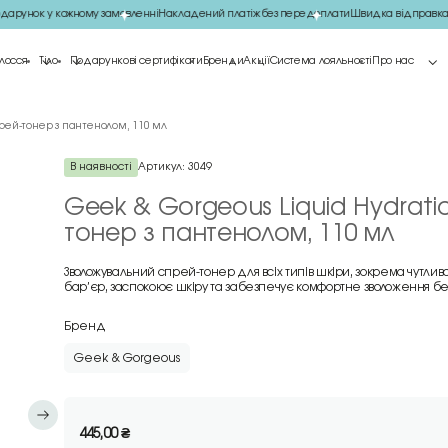
рунок у кожному замовленні
Накладений платіж без передоплати
Швидка відправка 
лосся
Тіло
Подарункові сертифікати
Бренди
Акції
Система лояльності
Про нас
рей-тонер з пантенолом, 110 мл
В наявності
Артикул:
3049
Geek & Gorgeous Liquid Hydrat
тонер з пантенолом, 110 мл
Зволожувальний спрей-тонер для всіх типів шкіри, зокрема чутли
бар’єр, заспокоює шкіру та забезпечує комфортне зволоження без
Бренд
Geek & Gorgeous
445,00
₴