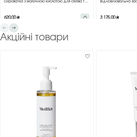
сироватка з молочною кислотою для сяйва та
відновлювальна зас
гладкості шкіри, 30 мл
зеленим чаєм, 200 
620,00
₴
3 175,00
₴
Акційні товари