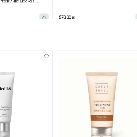
покійлива маска з
мл
570,00
₴