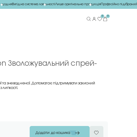
щодня
Вигідна система лояльності
Лише оригінальна продукція
Професійно підібраний 
0
0
ion Зволожувальний спрей-
вої та зневодненої. Допомагає підтримувати захисний
 липкості.
Додати до кошика