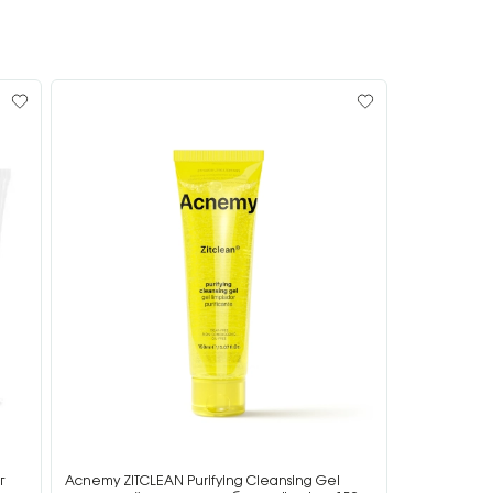
г
Acnemy ZITCLEAN Purifying Cleansing Gel
Acnemy ZIT