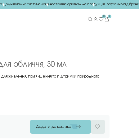
 щодня
Вигідна система лояльності
Лише оригінальна продукція
Професійно підібраний
0
0
 для обличчя, 30 мл
ії для живлення, помʼякшення та підтримки природного
Додати до кошика