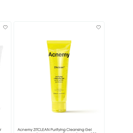
г
Acnemy ZITCLEAN Purifying Cleansing Gel
Acnemy ZIT