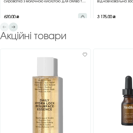
сироватка з молочною кислотою для сяйва та
відновлювальна зас
гладкості шкіри, 30 мл
зеленим чаєм, 200 
620,00
₴
3 175,00
₴
Акційні товари