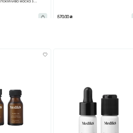
покійлива маска з
мл
570,00
₴