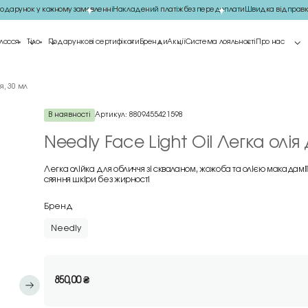
арунок у кожному замовленні
Накладений платіж без передоплати
Швидка відправка
лосся
Тіло
Подарункові сертифікати
Бренди
Акції
Система лояльності
Про нас
я, 30 мл
В наявності
Артикул:
8809455421598
Needly Face Light Oil Легка олія
Легка олійка для обличчя зі скваланом, жожоба та олією макадам
сяяння шкіри без жирності
Бренд
Needly
850,00
₴