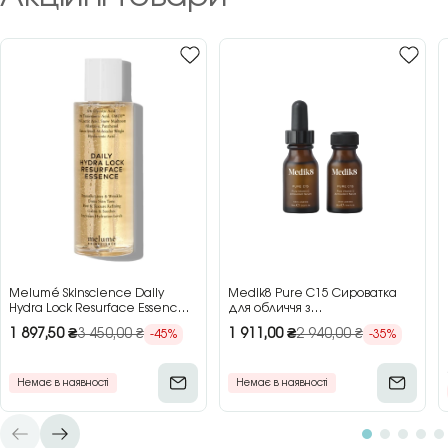
Melumé Skinscience Daily
Medik8 Pure C15 Сироватка
Hydra Lock Resurface Essence
для обличчя з
Зволожуюча есенція для
концентрованим вітаміном C,
1 897,50
₴
3 450,00
₴
1 911,00
₴
2 940,00
₴
-45%
-35%
обличчя з кислотами, 150 мл
2×15 мл
Немає в наявності
Немає в наявності