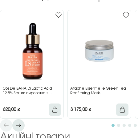
Cos De BAHA LS Lactic Acid
Atache Essentielle Green Tea
12.5% Serum сироватка з
Reafirming Mask
молочною кислотою для сяйва
відновлювальна заспокійлива
та гладкості шкіри, 30 мл
маска з зеленим чаєм, 200 мл
620,00
₴
3 175,00
₴
Акційні товари