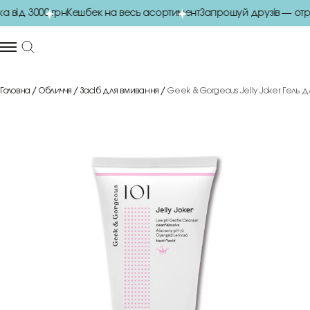
від 3000 грн
Кешбек на весь асортимент
Запрошуй друзів — отри
Головна
Обличчя
Засіб для вмивання
Geek & Gorgeous Jelly Joker Гель 