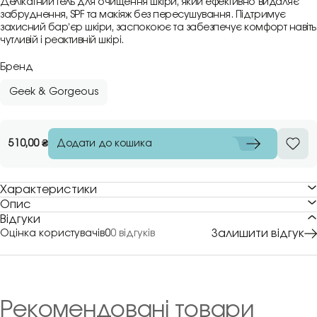
Делікатний гель для очищення шкіри, який ефективно видаляє
забруднення, SPF та макіяж без пересушування. Підтримує
захисний барʼєр шкіри, заспокоює та забезпечує комфорт навіть
чутливій і реактивній шкірі.
Бренд
Geek & Gorgeous
Додати до кошика
510,00
₴
Характеристики
Опис
Відгуки
Залишити відгук
Оцінка користувачів
0
0 відгуків
Рекомендовані товари