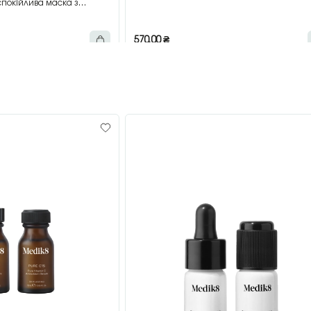
покійлива маска з
мл
570,00
₴