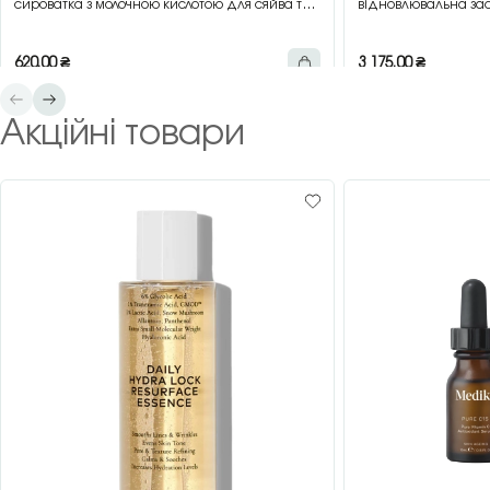
сироватка з молочною кислотою для сяйва та
відновлювальна зас
гладкості шкіри, 30 мл
зеленим чаєм, 200 
620,00
₴
3 175,00
₴
Акційні товари