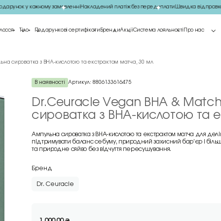
арунок у кожному замовленні
Накладений платіж без передоплати
Швидка відправка 
лосся
Тіло
Подарункові сертифікати
Бренди
Акції
Система лояльності
Про нас
на сироватка з BHA-кислотою та екстрактом матча, 30 мл
В наявності
Артикул:
8806133616475
Dr.Ceuracle Vegan BHA & Matc
сироватка з BHA-кислотою та е
Ампульна сироватка з BHA-кислотою та екстрактом матча для дел
підтримувати баланс себуму, природний захисний бар’єр і біль
та природне сяйво без відчуття пересушування.
Бренд
Dr. Ceuracle