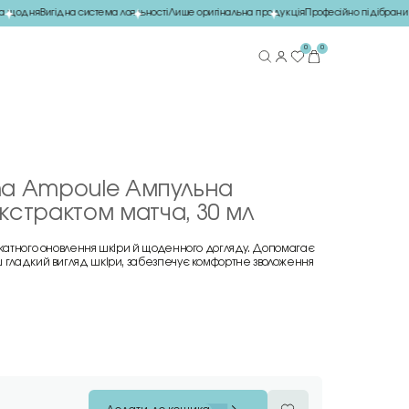
щодня
Вигідна система лояльності
Лише оригінальна продукція
Професійно підібраний 
0
0
ha Ampoule Ампульна
кстрактом матча, 30 мл
ікатного оновлення шкіри й щоденного догляду. Допомагає
ш гладкий вигляд шкіри, забезпечує комфортне зволоження