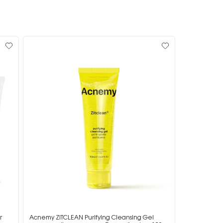
г
Acnemy ZITCLEAN Purifying Cleansing Gel
Acnemy ZIT