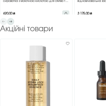
сироватка з молочною кислотою для сяйва та
відновлювальна зас
гладкості шкіри, 30 мл
зеленим чаєм, 200 
620,00
₴
3 175,00
₴
Акційні товари