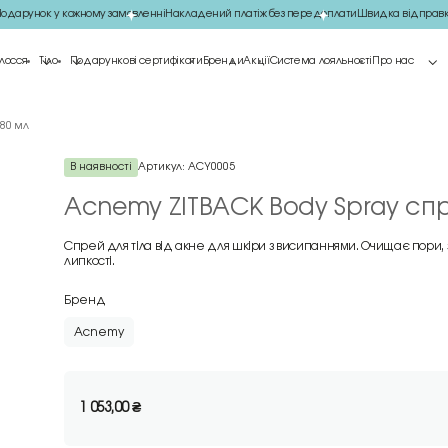
арунок у кожному замовленні
Накладений платіж без передоплати
Швидка відправка
лосся
Тіло
Подарункові сертифікати
Бренди
Акції
Система лояльності
Про нас
 80 мл
В наявності
Артикул:
ACY0005
Acnemy ZITBACK Body Spray спре
Спрей для тіла від акне для шкіри з висипаннями. Очищає пори
липкості.
Бренд
Acnemy
1 053,00
₴