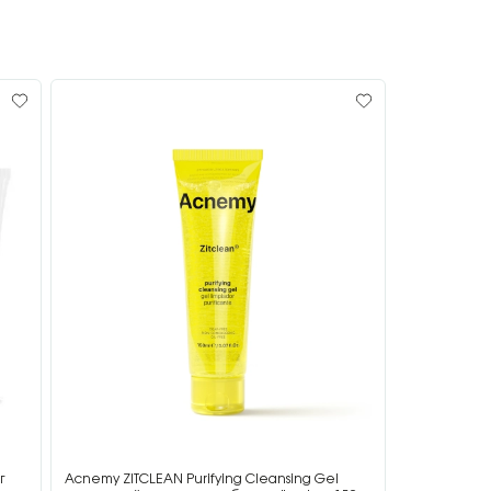
г
Acnemy ZITCLEAN Purifying Cleansing Gel
Acnemy ZIT