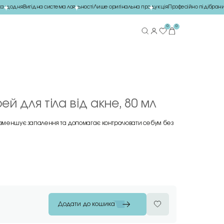
 щодня
Вигідна система лояльності
Лише оригінальна продукція
Професійно підібраний
0
0
й для тіла від акне, 80 мл
, зменшує запалення та допомагає контролювати себум без
Додати до кошика