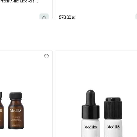
покійлива маска з
мл
570,00
₴