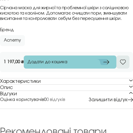
Сірчана маска для жирної та проблемної шкіри з саліциловою
кислотою та каоліном. Допомагає очищати пори, зменшувати
висипання та контролювати себум без пересушення шкіри.
Бренд
Acnemy
Додати до кошика
1 197,00
₴
Характеристики
Опис
Відгуки
Залишити відгук
Оцінка користувачів
0
0 відгуків
Рекомендовані товари