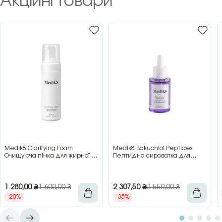
Акційні товари
Medik8 Clarifying Foam
Medik8 Bakuchiol Peptides
Очищуюча пінка для жирної та
Пептидна сироватка для
проблемної шкіри, 150 мл
обличчя з бакучіолом, 30 мл
1 280,00
₴
1 600,00
₴
2 307,50
₴
3 550,00
₴
-20%
-35%