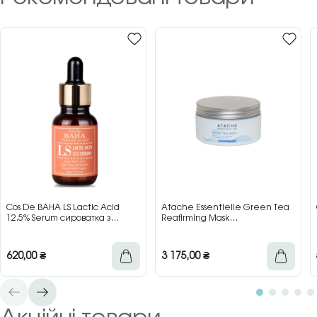
Cos De BAHA LS Lactic Acid
Atache Essentielle Green Tea
12.5% Serum сироватка з
Reafirming Mask
молочною кислотою для сяйва
відновлювальна заспокійлива
та гладкості шкіри, 30 мл
маска з зеленим чаєм, 200 мл
620,00
₴
3 175,00
₴