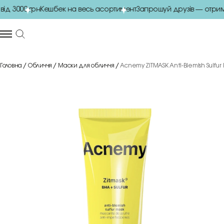
д 3000 грн
Кешбек на весь асортимент
Запрошуй друзів — отриму
Головна
Обличчя
Маски для обличчя
Acnemy ZITMASK Anti-Blemish Sulfur