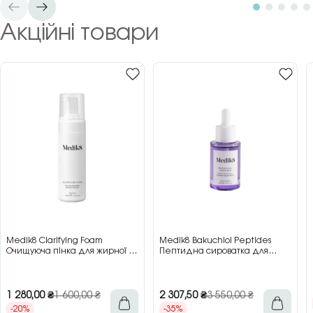
Акційні товари
Medik8 Clarifying Foam
Medik8 Bakuchiol Peptides
Очищуюча пінка для жирної та
Пептидна сироватка для
проблемної шкіри, 150 мл
обличчя з бакучіолом, 30 мл
1 280,00
₴
1 600,00
₴
2 307,50
₴
3 550,00
₴
-20%
-35%