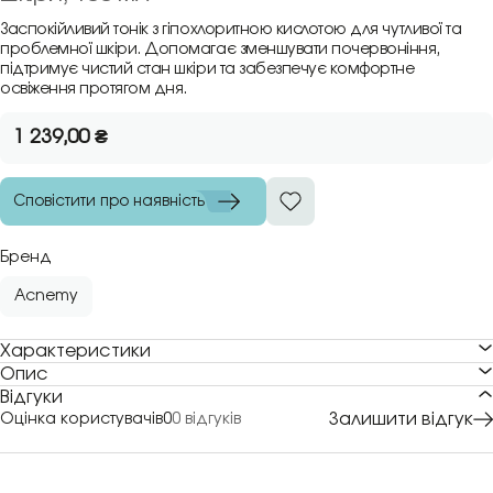
Заспокійливий тонік з гіпохлоритною кислотою для чутливої та
проблемної шкіри. Допомагає зменшувати почервоніння,
підтримує чистий стан шкіри та забезпечує комфортне
освіження протягом дня.
1 239,00
₴
Сповістити про наявність
Бренд
Acnemy
Характеристики
Опис
Відгуки
Залишити відгук
Оцінка користувачів
0
0 відгуків