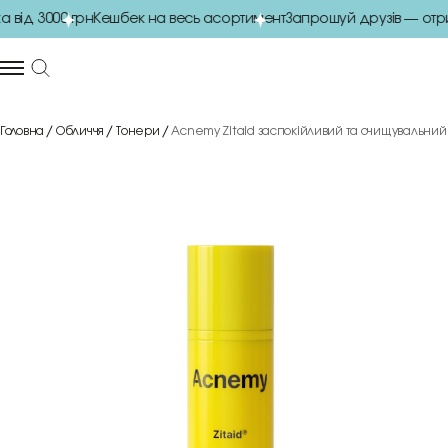
ід 3000 грн
Кешбек на весь асортимент
Запрошуй друзів — отрим
Головна
Обличчя
Тонери
Acnemy Zitaid заспокійливий та очищувальний 