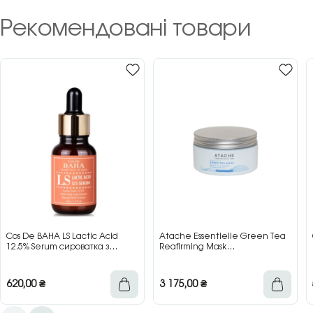
Рекомендовані товари
Cos De BAHA LS Lactic Acid
Atache Essentielle Green Tea
12.5% Serum сироватка з
Reafirming Mask
молочною кислотою для сяйва
відновлювальна заспокійлива
та гладкості шкіри, 30 мл
маска з зеленим чаєм, 200 мл
620,00
₴
3 175,00
₴