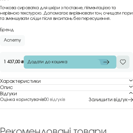
Точкова сироватка для шкіри з постакне, пігментацією та
нерівною текстурою. Допомагає вирівнювати тон, очищати пори
та зменшувати сліди після висипань без пересушення.
Бренд
Acnemy
Додати до кошика
1 437,00
₴
Характеристики
Опис
Відгуки
Залишити відгук
Оцінка користувачів
0
0 відгуків
Рекомендовані товари