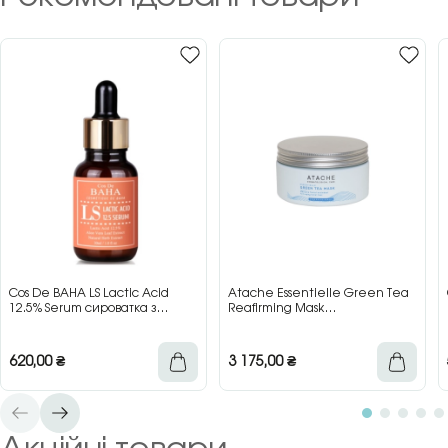
Cos De BAHA LS Lactic Acid
Atache Essentielle Green Tea
12.5% Serum сироватка з
Reafirming Mask
молочною кислотою для сяйва
відновлювальна заспокійлива
та гладкості шкіри, 30 мл
маска з зеленим чаєм, 200 мл
620,00
₴
3 175,00
₴