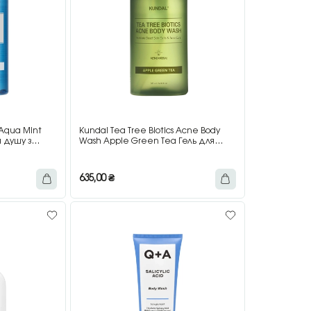
 Aqua Mint
Kundal Tea Tree Biotics Acne Body
 душу з
Wash Apple Green Tea Гель для
душу від висипань на тілі з чайним
деревом, 500 мл
635,00
₴