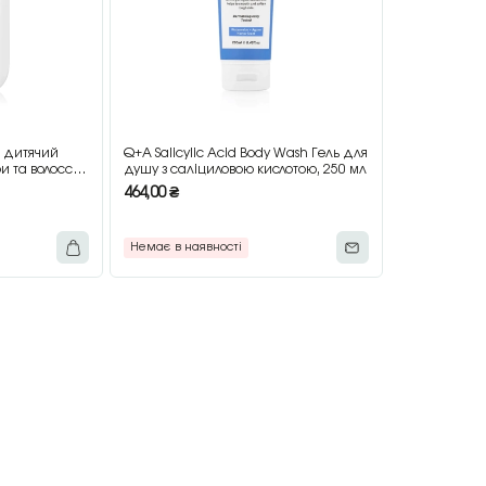
l дитячий
Q+A Salicylic Acid Body Wash Гель для
и та волосся,
душу з саліциловою кислотою, 250 мл
464,00
₴
Немає в наявності