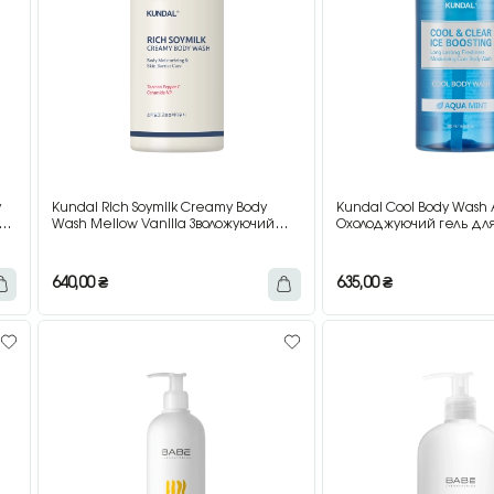
y
Kundal Rich Soymilk Creamy Body
Kundal Cool Body Wash
 з
Wash Mellow Vanilla Зволожуючий
Охолоджуючий гель для
гель для душу з ароматом ванілі, 500
м’ятою, 500 мл
мл
640,00
₴
635,00
₴