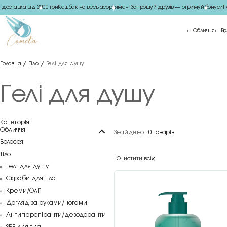
оставка від 3000 грн
Кешбек на весь асортимент
Запрошуй друзів — отримуй бонуси
Под
Обличчя
Во
Головна
Тіло
Гелі для душу
Гелі для душу
Категорія
Обличчя
Знайдено
10 товарів
Волосся
Тіло
Очистити всі
Гелі для душу
Скраби для тіла
Креми/Олії
Догляд за руками/ногами
Антиперспіранти/дезодоранти
SPF для тіла