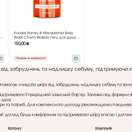
Kundal Honey & Macadamia Body
 з
Wash Cherry Blossom Гель для душу з
ароматом вишневого цвіту, 100 мл
150,00
₴
Немає в наявності
 від забруднень та надлишку себуму, підтримуючи ко
опомагає очищати шкіру від забруднень, надлишку себуму та залиш
ідтримувати її природний захисний бар’єр. Залежно від формули во
 душу.
 шкіри та потреб. Для комплексного догляду рекомендуємо поєдну
 догляд більш комфортним та підтримувати шкіру м’якою і доглян
Каталог
Компанія