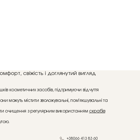
мфорт, свіжість і доглянутий вигляд
ків косметичних засобів, підтримуючи відчуття
ни можуть містити зволожувальні, пом’якшувальні та
вати очищення з регулярним використанням
скрабів
утою.
+38066 413 83 60