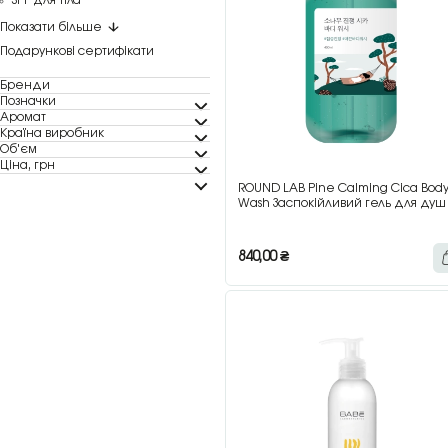
Подарункові сертифікати
Бренди
Позначки
Аромат
Країна виробник
Об'єм
Ціна, грн
ROUND LAB Pine Calming Cica Bod
Wash Заспокійливий гель для душу
центелою та сосною, 400 мл
840,00
₴