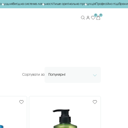
 щодня
Вигідна система лояльності
Лише оригінальна продукція
Професійно підібраний
0
0
Сортувати за
Популярні