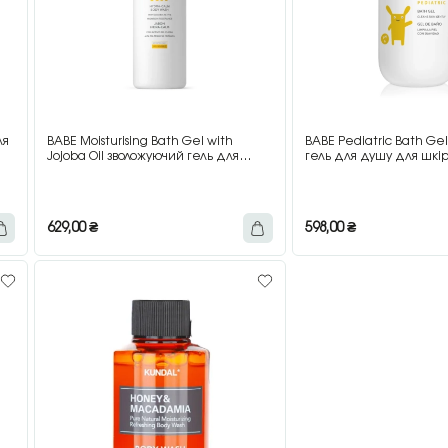
ля
BABE Moisturising Bath Gel with
BABE Pediatric Bath Ge
Jojoba Oil зволожуючий гель для
гель для душу для шкір
душу, 500 мл
500 мл
629,00
₴
598,00
₴