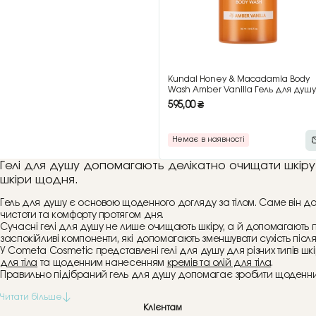
Kundal Honey & Macadamia Body
Wash Amber Vanilla Гель для душу
ароматом ванілі, 500 мл
595,00
₴
Немає в наявності
Гелі для душу допомагають делікатно очищати шкіру
шкіри щодня.
Гель для душу є основою щоденного догляду за тілом. Саме він д
чистоти та комфорту протягом дня.
Сучасні гелі для душу не лише очищають шкіру, а й допомагають п
заспокійливі компоненти, які допомагають зменшувати сухість після
У Cometa Cosmetic представлені гелі для душу для різних типів
для тіла
та щоденним нанесенням
кремів та олій для тіла
.
Правильно підібраний гель для душу допомагає зробити щоденний
Клієнтам