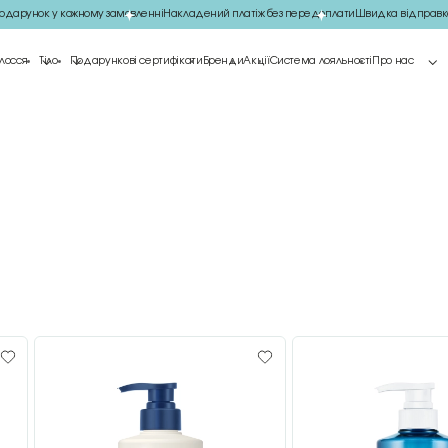
арунок у кожному замовленні
Накладений платіж без передоплати
Швидка відправка
лосся
Тіло
Подарункові сертифікати
Бренди
Акції
Система лояльності
Про нас