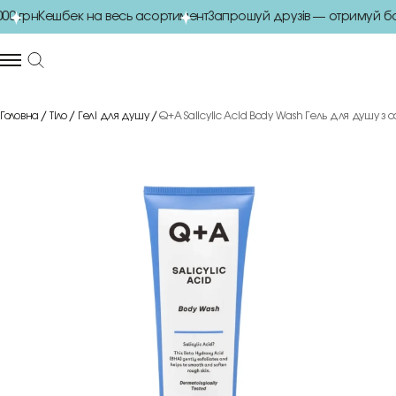
 грн
Кешбек на весь асортимент
Запрошуй друзів — отримуй бон
Головна
Тіло
Гелі для душу
Q+A Salicylic Acid Body Wash Гель для душу з 