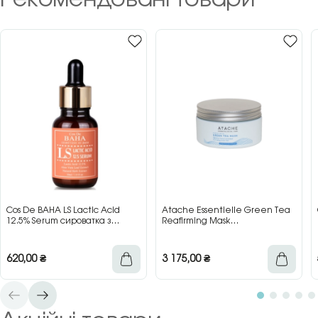
Cos De BAHA LS Lactic Acid
Atache Essentielle Green Tea
12.5% Serum сироватка з
Reafirming Mask
молочною кислотою для сяйва
відновлювальна заспокійлива
та гладкості шкіри, 30 мл
маска з зеленим чаєм, 200 мл
620,00
₴
3 175,00
₴