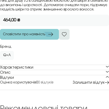
Гель для душу з 2% саліциловою кислотою для шкіри зі схильністю
до висипань і шорсткості. Допомагає очищати пори, підтримує
гладкість шкіри та сприяє зменшенню врослого волосся.
464,00
₴
Сповістити про наявність
Бренд
Q+A
Характеристики
Опис
Відгуки
Залишити відгук
Оцінка користувачів
0
0 відгуків
Рекомендовані товари