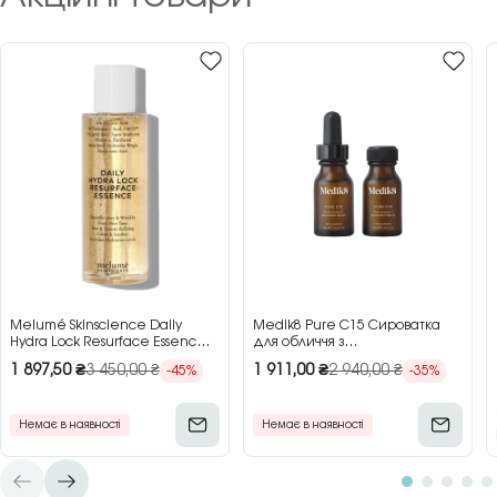
Melumé Skinscience Daily
Medik8 Pure C15 Сироватка
Hydra Lock Resurface Essence
для обличчя з
Зволожуюча есенція для
концентрованим вітаміном C,
1 897,50
₴
3 450,00
₴
1 911,00
₴
2 940,00
₴
-45%
-35%
обличчя з кислотами, 150 мл
2×15 мл
Немає в наявності
Немає в наявності