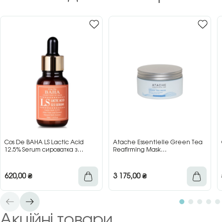
Cos De BAHA LS Lactic Acid
Atache Essentielle Green Tea
12.5% Serum сироватка з
Reafirming Mask
молочною кислотою для сяйва
відновлювальна заспокійлива
та гладкості шкіри, 30 мл
маска з зеленим чаєм, 200 мл
620,00
₴
3 175,00
₴
Акційні товари