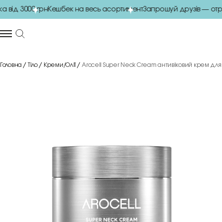
ід 3000 грн
Кешбек на весь асортимент
Запрошуй друзів — отри
Головна
Тіло
Креми/Олії
Arocell Super Neck Cream антивіковий крем для 