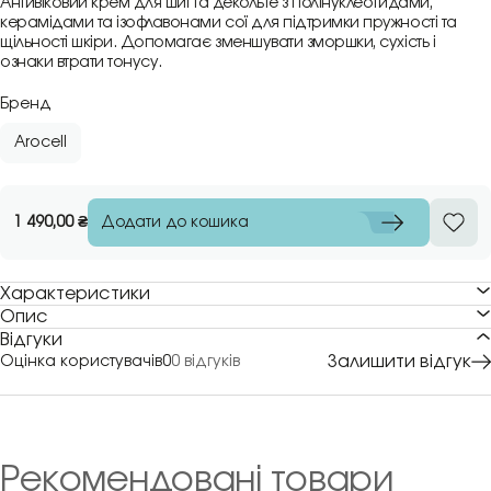
Антивіковий крем для шиї та декольте з полінуклеотидами,
керамідами та ізофлавонами сої для підтримки пружності та
щільності шкіри. Допомагає зменшувати зморшки, сухість і
ознаки втрати тонусу.
Бренд
Arocell
Додати до кошика
1 490,00
₴
Характеристики
Опис
Відгуки
Залишити відгук
Оцінка користувачів
0
0 відгуків
Рекомендовані товари