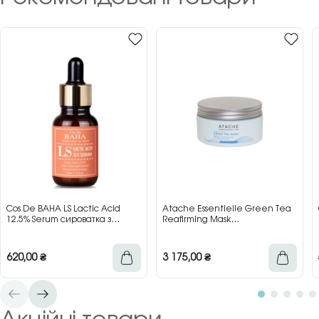
Cos De BAHA LS Lactic Acid
Atache Essentielle Green Tea
12.5% Serum сироватка з
Reafirming Mask
молочною кислотою для сяйва
відновлювальна заспокійлива
та гладкості шкіри, 30 мл
маска з зеленим чаєм, 200 мл
620,00
₴
3 175,00
₴