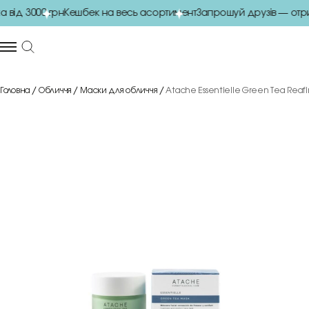
ід 3000 грн
Кешбек на весь асортимент
Запрошуй друзів — отри
Головна
Обличчя
Маски для обличчя
Atache Essentielle Green Tea Reaf