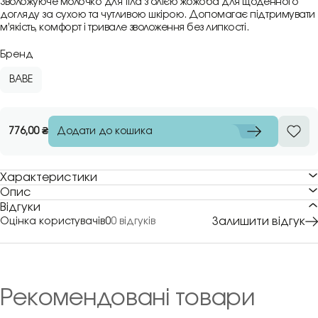
Зволожуюче молочко для тіла з олією жожоба для щоденного
догляду за сухою та чутливою шкірою. Допомагає підтримувати
м’якість, комфорт і тривале зволоження без липкості.
Бренд
BABE
Додати до кошика
776,00
₴
Характеристики
Опис
Відгуки
Залишити відгук
Оцінка користувачів
0
0 відгуків
Рекомендовані товари