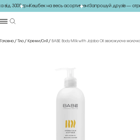
ід 3000 грн
Кешбек на весь асортимент
Запрошуй друзів — отри
Головна
Тіло
Креми/Олії
BABE Body Milk with Jojoba Oil зволожуюче молочко