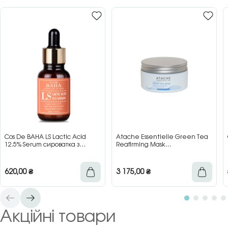
Cos De BAHA LS Lactic Acid
Atache Essentielle Green Tea
12.5% Serum сироватка з
Reafirming Mask
молочною кислотою для сяйва
відновлювальна заспокійлива
та гладкості шкіри, 30 мл
маска з зеленим чаєм, 200 мл
620,00
₴
3 175,00
₴
Акційні товари