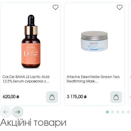
Cos De BAHA LS Lactic Acid
Atache Essentielle Green Tea
12.5% Serum сироватка з
Reafirming Mask
молочною кислотою для сяйва
відновлювальна заспокійлива
та гладкості шкіри, 30 мл
маска з зеленим чаєм, 200 мл
620,00
₴
3 175,00
₴
Акційні товари