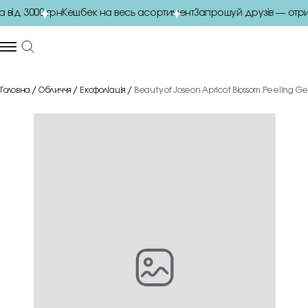
ід 3000 грн
Кешбек на весь асортимент
Запрошуй друзів — отри
Головна
Обличчя
Ексфоліація
Beauty of Joseon Apricot Blossom Peeling G