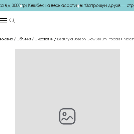
ід 3000 грн
Кешбек на весь асортимент
Запрошуй друзів — отрим
Головна
Обличчя
Сироватки
Beauty of Joseon Glow Serum Propolis + Nia