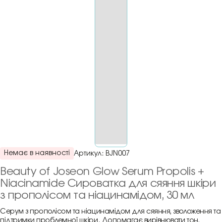
Немає в наявності
Артикул:
BJN007
Beauty of Joseon Glow Serum Propolis +
Niacinamide Сироватка для сяяння шкіри
з прополісом та ніацинамідом, 30 мл
Серум з прополісом та ніацинамідом для сяяння, зволоження та
підтримки проблемної шкіри. Допомагає вирівнювати тон,