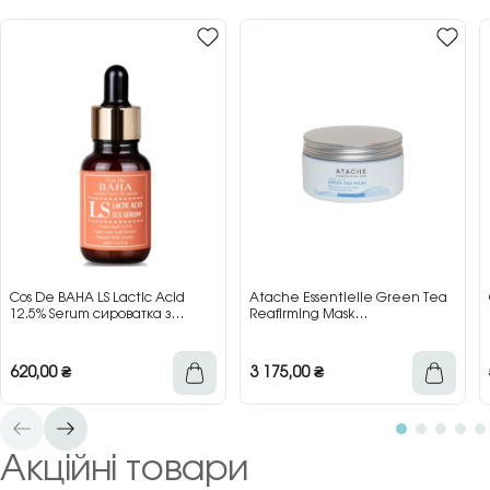
Cos De BAHA LS Lactic Acid
Atache Essentielle Green Tea
12.5% Serum сироватка з
Reafirming Mask
молочною кислотою для сяйва
відновлювальна заспокійлива
та гладкості шкіри, 30 мл
маска з зеленим чаєм, 200 мл
620,00
₴
3 175,00
₴
Акційні товари