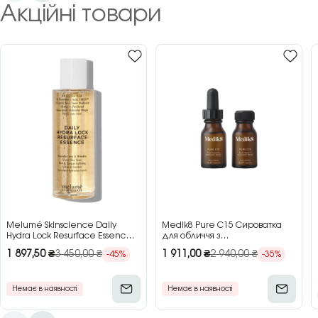
Акційні товари
Melumé Skinscience Daily
Medik8 Pure C15 Сироватка
Hydra Lock Resurface Essence
для обличчя з
Зволожуюча есенція для
концентрованим вітаміном C,
1 897,50
₴
3 450,00
₴
1 911,00
₴
2 940,00
₴
-45%
-35%
обличчя з кислотами, 150 мл
2×15 мл
Немає в наявності
Немає в наявності