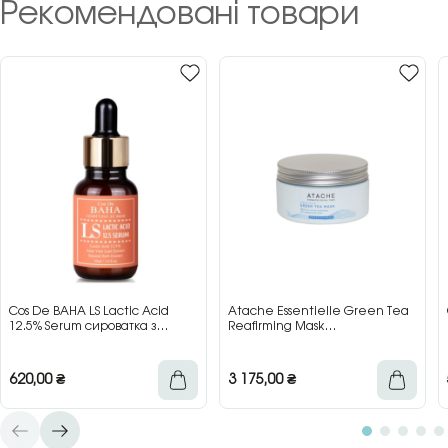
Рекомендовані товари
Cos De BAHA LS Lactic Acid
Atache Essentielle Green Tea
12.5% Serum сироватка з
Reafirming Mask
молочною кислотою для сяйва
відновлювальна заспокійлива
та гладкості шкіри, 30 мл
маска з зеленим чаєм, 200 мл
620,00
₴
3 175,00
₴