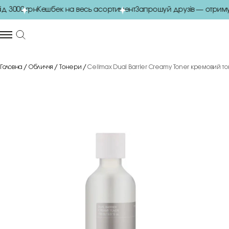
3000 грн
Кешбек на весь асортимент
Запрошуй друзів — отримуй
Головна
Обличчя
Тонери
Celimax Dual Barrier Creamy Toner кремовий т