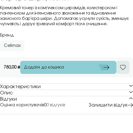
Кремовий тонер із комплексом церамідів, холестеролом і
пантенолом для інтенсивного зволоження та відновлення
захисного бар’єра шкіри. Допомагає усунути сухість, зменшує
чутливість і дарує тривалий комфорт після очищення.
Бренд
Celimax
Додати до кошика
780,00
₴
Характеристики
Опис
Відгуки
Залишити відгук
Оцінка користувачів
0
0 відгуків