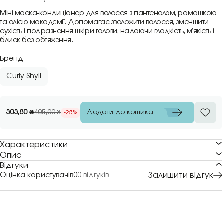
Міні маска-кондиціонер для волосся з пантенолом, ромашкою
та олією макадамії. Допомагає зволожити волосся, зменшити
сухість і подразнення шкіри голови, надаючи гладкість, м’якість і
блиск без обтяження.
Бренд
Curly Shyll
Додати до кошика
303,80
₴
405,00
₴
-25%
Характеристики
Опис
Відгуки
Залишити відгук
Оцінка користувачів
0
0 відгуків