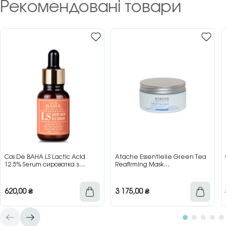
Рекомендовані товари
Cos De BAHA LS Lactic Acid
Atache Essentielle Green Tea
12.5% Serum сироватка з
Reafirming Mask
молочною кислотою для сяйва
відновлювальна заспокійлива
та гладкості шкіри, 30 мл
маска з зеленим чаєм, 200 мл
620,00
₴
3 175,00
₴