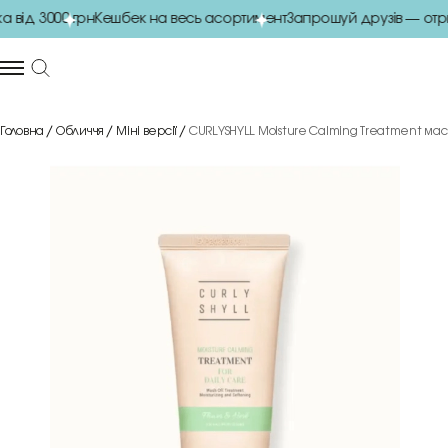
ід 3000 грн
Кешбек на весь асортимент
Запрошуй друзів — отри
Головна
Обличчя
Міні версії
CURLYSHYLL Moisture Calming Treatment мас