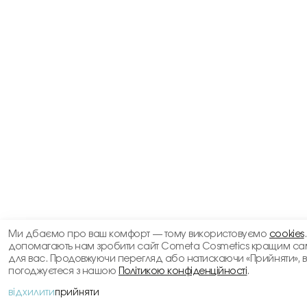
Ми дбаємо про ваш комфорт — тому використовуємо
cookies
допомагають нам зробити сайт Cometa Cosmetics кращим са
для вас. Продовжуючи перегляд або натискаючи «Прийняти», 
погоджуєтеся з нашою
Політикою конфіденційності
.
відхилити
прийняти