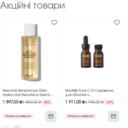
Акційні товари
Melumé Skinscience Daily
Medik8 Pure C15 Сироватка
Hydra Lock Resurface Essence
для обличчя з
Зволожуюча есенція для
концентрованим вітаміном C,
1 897,50
₴
3 450,00
₴
1 911,00
₴
2 940,00
₴
-45%
-35%
обличчя з кислотами, 150 мл
2×15 мл
Немає в наявності
Немає в наявності