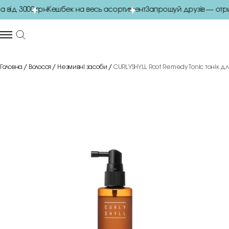
ід 3000 грн
Кешбек на весь асортимент
Запрошуй друзів — отрим
Головна
Волосся
Незмивні засоби
CURLYSHYLL Root Remedy Tonic тонік для