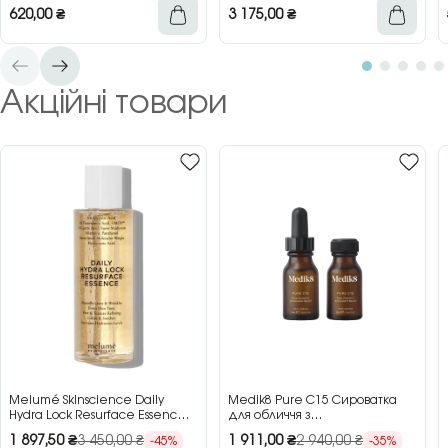
620,00
₴
3 175,00
₴
Акційні товари
Melumé Skinscience Daily
Medik8 Pure C15 Сироватка
Hydra Lock Resurface Essence
для обличчя з
Зволожуюча есенція для
концентрованим вітаміном C,
1 897,50
₴
3 450,00
₴
1 911,00
₴
2 940,00
₴
-45%
-35%
обличчя з кислотами, 150 мл
2×15 мл