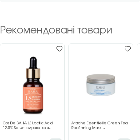
Рекомендовані товари
Cos De BAHA LS Lactic Acid
Atache Essentielle Green Tea
12.5% Serum сироватка з
Reafirming Mask
молочною кислотою для сяйва
відновлювальна заспокійлива
та гладкості шкіри, 30 мл
маска з зеленим чаєм, 200 мл