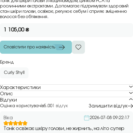
Тонік для шкіри голови з ніацинамідом, цинком PCA та
рослинними екстрактами. Допомагає підтримувати здоровий
стан шкіри голови, освіжає, регулює себум і сприяє зміцненню
волосся без обтяження.
1 105,00
₴
Сповістити про наявність
Бренд
Curly Shyll
Характеристики
Опис
Відгуки
Залишити відгук
Оцінка користувачів
5.00
1 відгук
Віка
2026-07-08 09:22:17
Тонік освіжає шкіру голови, не жирнить, на літо супер