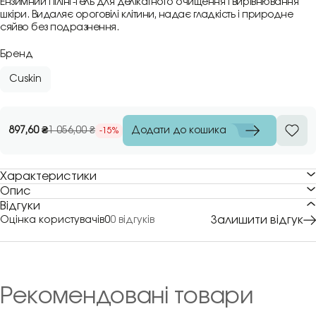
Ензимний пілінг-гель для делікатного очищення і вирівнювання
шкіри. Видаляє ороговілі клітини, надає гладкість і природне
сяйво без подразнення.
Бренд
Cuskin
Додати до кошика
897,60
₴
1 056,00
₴
-15%
Характеристики
Опис
Відгуки
Залишити відгук
Оцінка користувачів
0
0 відгуків
Рекомендовані товари