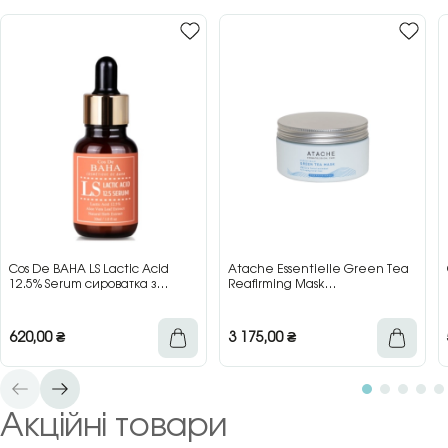
Cos De BAHA LS Lactic Acid
Atache Essentielle Green Tea
12.5% Serum сироватка з
Reafirming Mask
молочною кислотою для сяйва
відновлювальна заспокійлива
та гладкості шкіри, 30 мл
маска з зеленим чаєм, 200 мл
620,00
₴
3 175,00
₴
Акційні товари