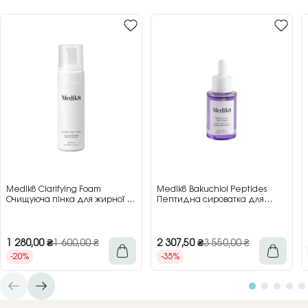
Medik8 Clarifying Foam
Medik8 Bakuchiol Peptides
Очищуюча пінка для жирної та
Пептидна сироватка для
проблемної шкіри, 150 мл
обличчя з бакучіолом, 30 мл
1 280,00
₴
1 600,00
₴
2 307,50
₴
3 550,00
₴
-20%
-35%