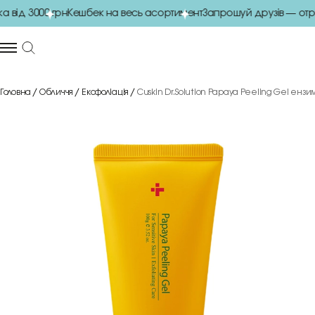
ід 3000 грн
Кешбек на весь асортимент
Запрошуй друзів — отри
Головна
Обличчя
Ексфоліація
Cuskin Dr.Solution Papaya Peeling Gel ензи