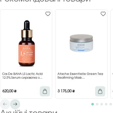
Cos De BAHA LS Lactic Acid
Atache Essentielle Green Tea
12.5% Serum сироватка з
Reafirming Mask
молочною кислотою для сяйва
відновлювальна заспокійлива
та гладкості шкіри, 30 мл
маска з зеленим чаєм, 200 мл
620,00
₴
3 175,00
₴