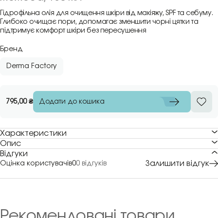
Гідрофільна олія для очищення шкіри від макіяжу, SPF та себуму.
Глибоко очищає пори, допомагає зменшити чорні цятки та
підтримує комфорт шкіри без пересушення
Бренд
Derma Factory
Додати до кошика
795,00
₴
Характеристики
Опис
Відгуки
Залишити відгук
Оцінка користувачів
0
0 відгуків
Рекомендовані товари