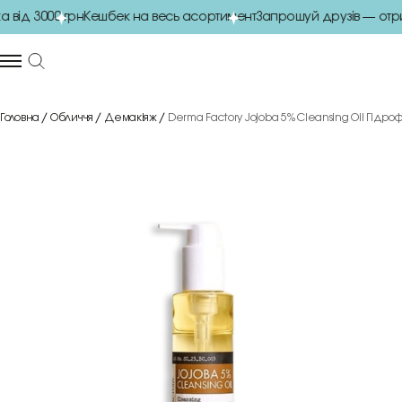
ід 3000 грн
Кешбек на весь асортимент
Запрошуй друзів — отри
Головна
Обличчя
Демакіяж
Derma Factory Jojoba 5% Cleansing Oil Гідро