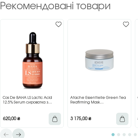
Рекомендовані товари
Cos De BAHA LS Lactic Acid
Atache Essentielle Green Tea
12.5% Serum сироватка з
Reafirming Mask
молочною кислотою для сяйва
відновлювальна заспокійлива
та гладкості шкіри, 30 мл
маска з зеленим чаєм, 200 мл
620,00
₴
3 175,00
₴