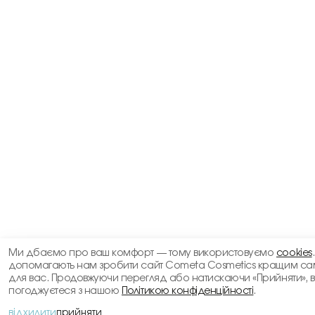
Ми дбаємо про ваш комфорт — тому використовуємо
cookies
допомагають нам зробити сайт Cometa Cosmetics кращим са
для вас. Продовжуючи перегляд або натискаючи «Прийняти», 
погоджуєтеся з нашою
Політикою конфіденційності
.
відхилити
прийняти