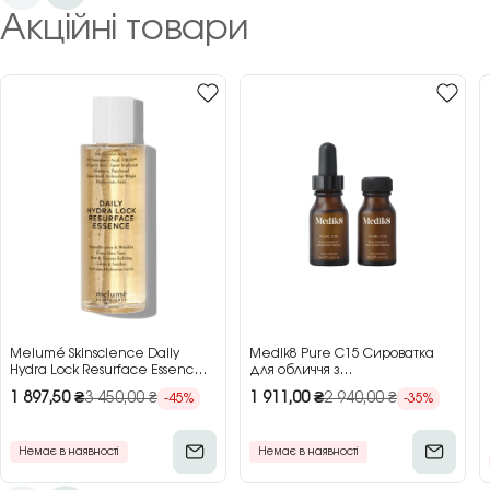
Акційні товари
Melumé Skinscience Daily
Medik8 Pure C15 Сироватка
Hydra Lock Resurface Essence
для обличчя з
Зволожуюча есенція для
концентрованим вітаміном C,
1 897,50
₴
3 450,00
₴
1 911,00
₴
2 940,00
₴
-45%
-35%
обличчя з кислотами, 150 мл
2×15 мл
Немає в наявності
Немає в наявності