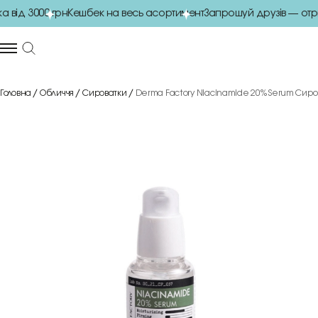
ід 3000 грн
Кешбек на весь асортимент
Запрошуй друзів — отри
Головна
Обличчя
Сироватки
Derma Factory Niacinamide 20% Serum Сиро