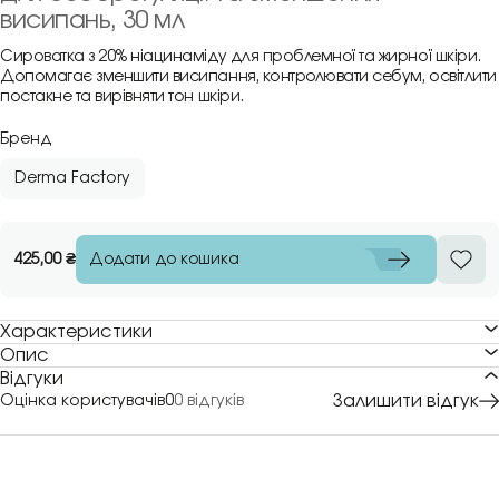
висипань, 30 мл
Сироватка з 20% ніацинаміду для проблемної та жирної шкіри.
Допомагає зменшити висипання, контролювати себум, освітлити
постакне та вирівняти тон шкіри.
Бренд
Derma Factory
Додати до кошика
425,00
₴
Характеристики
Опис
Відгуки
Залишити відгук
Оцінка користувачів
0
0 відгуків