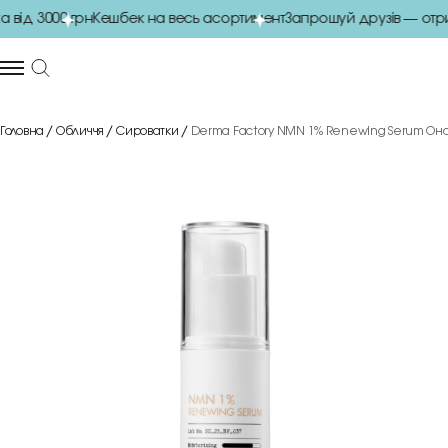
ід 3000 грн
Кешбек на весь асортимент
Запрошуй друзів — отри
Головна
Обличчя
Сироватки
Derma Factory NMN 1% Renewing Serum Оно