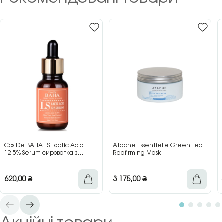
Cos De BAHA LS Lactic Acid
Atache Essentielle Green Tea
12.5% Serum сироватка з
Reafirming Mask
молочною кислотою для сяйва
відновлювальна заспокійлива
та гладкості шкіри, 30 мл
маска з зеленим чаєм, 200 мл
620,00
₴
3 175,00
₴