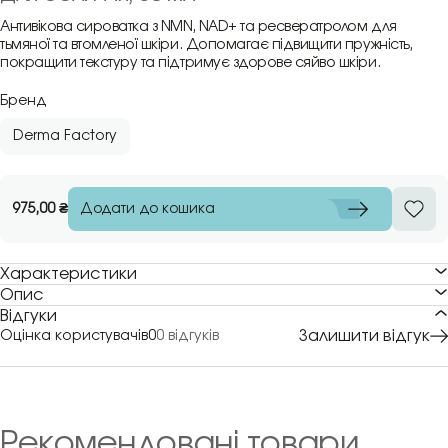
Антивікова сироватка з NMN, NAD+ та ресвератролом для
тьмяної та втомленої шкіри. Допомагає підвищити пружність,
покращити текстуру та підтримує здорове сяйво шкіри.
Бренд
Derma Factory
Додати до кошика
975,00
₴
Характеристики
Опис
Відгуки
Залишити відгук
Оцінка користувачів
0
0 відгуків
Рекомендовані товари