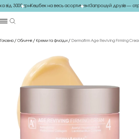
від 3000 грн
Кешбек на весь асортимент
Запрошуй друзів — отри
Головна
Обличчя
Креми та флюіди
Dermafirm Age Reviving Firming Cre