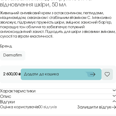
відновлення шкіри, 50 мл
Живильний антивіковий крем з астаксантином, пептидами,
ніацинамідом, скваланом і стабільним вітаміном С. Інтенсивно
зволожує, підтримує пружність шкіри, зміцнює захисний бар’єр,
покращує тон обличчя та забезпечує потужний
антиоксидантний захист. Підходить для шкіри з віковими змінами,
сухості та втрати еластичності.
Бренд
Dermafirm
Додати до кошика
2 600,00
₴
Характеристики
Опис
Відгуки
Залишити відгук
Оцінка користувачів
0
0 відгуків