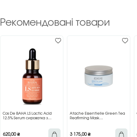
Рекомендовані товари
Cos De BAHA LS Lactic Acid
Atache Essentielle Green Tea
12.5% Serum сироватка з
Reafirming Mask
молочною кислотою для сяйва
відновлювальна заспокійлива
та гладкості шкіри, 30 мл
маска з зеленим чаєм, 200 мл
620,00
₴
3 175,00
₴