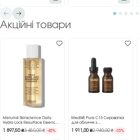
Акційні товари
Melumé Skinscience Daily
Medik8 Pure C15 Сироватка
Hydra Lock Resurface Essence
для обличчя з
Зволожуюча есенція для
концентрованим вітаміном C,
1 897,50
₴
3 450,00
₴
1 911,00
₴
2 940,00
₴
-45%
-35%
обличчя з кислотами, 150 мл
2×15 мл