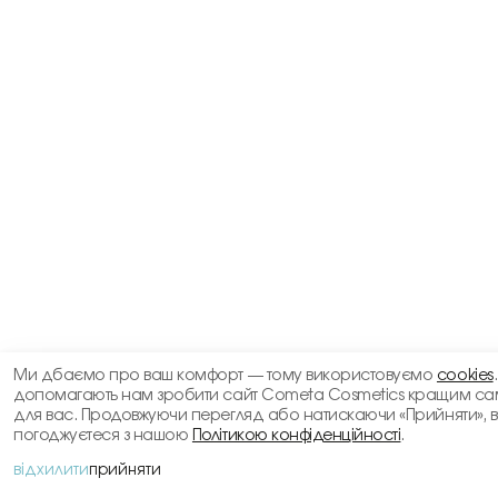
Ми дбаємо про ваш комфорт — тому використовуємо
cookies
допомагають нам зробити сайт Cometa Cosmetics кращим са
для вас. Продовжуючи перегляд або натискаючи «Прийняти», 
погоджуєтеся з нашою
Політикою конфіденційності
.
відхилити
прийняти