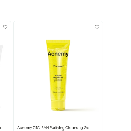
г
Acnemy ZITCLEAN Purifying Cleansing Gel
Acnemy ZIT