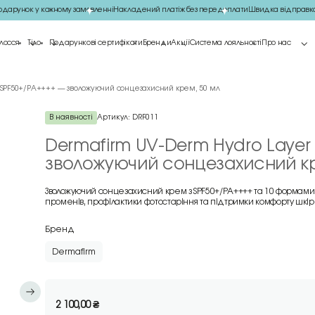
арунок у кожному замовленні
Накладений платіж без передоплати
Швидка відправка 
лосся
Тіло
Подарункові сертифікати
Бренди
Акції
Система лояльності
Про нас
 SPF50+/PA++++ — зволожуючий сонцезахисний крем, 50 мл
В наявності
Артикул:
DRF011
Dermafirm UV-Derm Hydro Layer
зволожуючий сонцезахисний кр
Зволожуючий сонцезахисний крем з SPF50+/PA++++ та 10 формами г
променів, профілактики фотостаріння та підтримки комфорту шкір
Бренд
Dermafirm
2 100,00
₴