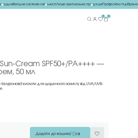
щодня
Вигідна система лояльності
Лише оригінальна продукція
Професійно підібраний 
0
0
 Sun-Cream SPF50+/PA++++ —
ем, 50 мл
іалуронової кислоти для щоденного захисту від UVA/UVB-
и.
Додати до кошика