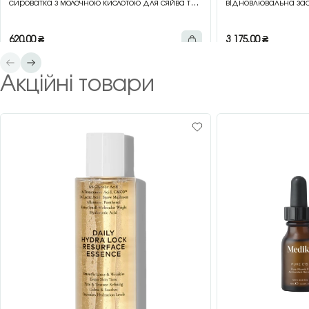
сироватка з молочною кислотою для сяйва та
відновлювальна зас
гладкості шкіри, 30 мл
зеленим чаєм, 200 
620,00
₴
3 175,00
₴
Акційні товари