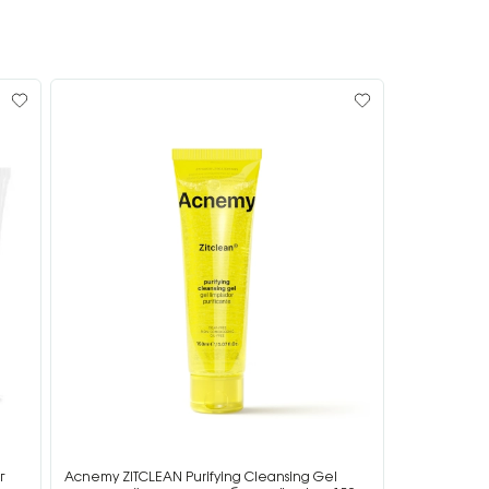
г
Acnemy ZITCLEAN Purifying Cleansing Gel
Acnemy ZIT