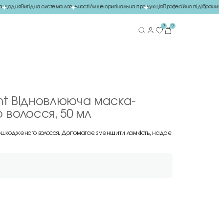
щодня
Вигідна система лояльності
Лише оригінальна продукція
Професійно підібраний 
0
0
ment Відновлююча маска-
 волосся, 50 мл
пошкодженого волосся. Допомагає зменшити ламкість, надає