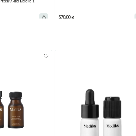
покійлива маска з
мл
570,00
₴