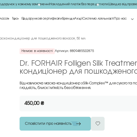
арунок у кожному замовленні
Накладений платіж без передоплати
Швидка відправка 
лосся
Тіло
Подарункові сертифікати
Бренди
Акції
Система лояльності
Про нас
а маска-кондиціонер для пошкодженого волосся, 50 мл
Немає в наявності
Артикул:
8809485532875
Dr. FORHAIR Folligen Silk Treat
кондиціонер для пошкодженого
Відновлююча маска-кондиціонер з Silk-Complex™ для сухого та 
гладкість, блиск і м’якість без обтяження.
450,00
₴
Сповістити про наявність