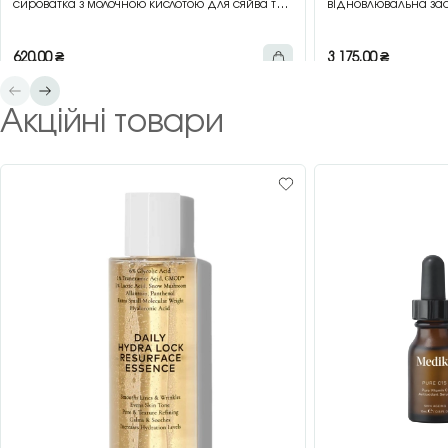
сироватка з молочною кислотою для сяйва та
відновлювальна зас
гладкості шкіри, 30 мл
зеленим чаєм, 200 
620,00
₴
3 175,00
₴
Акційні товари