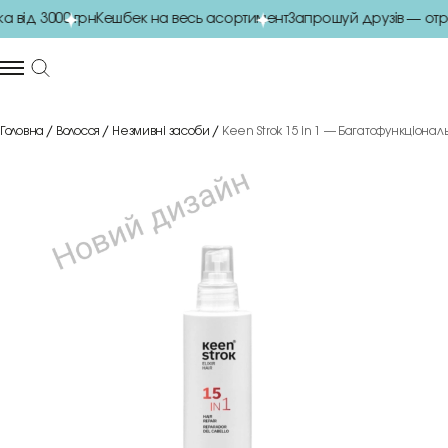
ід 3000 грн
Кешбек на весь асортимент
Запрошуй друзів — отри
Головна
Волосся
Незмивні засоби
Keen Strok 15 in 1 — Багатофункціонал