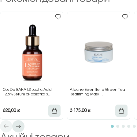
Cos De BAHA LS Lactic Acid
Atache Essentielle Green Tea
12.5% Serum сироватка з
Reafirming Mask
молочною кислотою для сяйва
відновлювальна заспокійлива
та гладкості шкіри, 30 мл
маска з зеленим чаєм, 200 мл
620,00
₴
3 175,00
₴