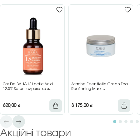
Cos De BAHA LS Lactic Acid
Atache Essentielle Green Tea
12.5% Serum сироватка з
Reafirming Mask
молочною кислотою для сяйва
відновлювальна заспокійлива
та гладкості шкіри, 30 мл
маска з зеленим чаєм, 200 мл
620,00
₴
3 175,00
₴
Акційні товари