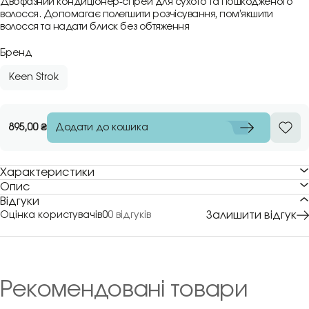
Двофазний кондиціонер-спрей для сухого та пошкодженого
волосся. Допомагає полегшити розчісування, пом’якшити
волосся та надати блиск без обтяження
Бренд
Keen Strok
Додати до кошика
895,00
₴
Характеристики
Опис
Відгуки
Залишити відгук
Оцінка користувачів
0
0 відгуків
Рекомендовані товари