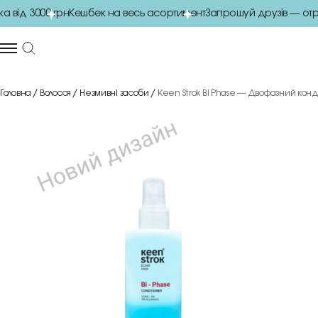
від 3000 грн
Кешбек на весь асортимент
Запрошуй друзів — отри
Головна
Волосся
Незмивні засоби
Keen Strok Bi Phase — Двофазний кон