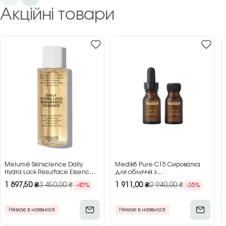
Акційні товари
Melumé Skinscience Daily
Medik8 Pure C15 Сироватка
Hydra Lock Resurface Essence
для обличчя з
Зволожуюча есенція для
концентрованим вітаміном C,
1 897,50
₴
3 450,00
₴
1 911,00
₴
2 940,00
₴
-45%
-35%
обличчя з кислотами, 150 мл
2×15 мл
Немає в наявності
Немає в наявності