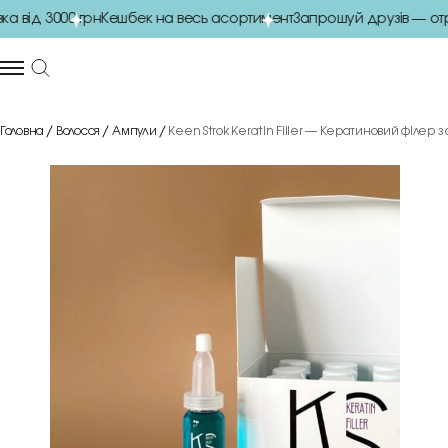
від 3000 грн
Кешбек на весь асортимент
Запрошуй друзів — отри
Головна
Волосся
Ампули
Keen Strok Keratin Filler — Кератиновий філер з 