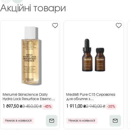
Акційні товари
Melumé Skinscience Daily
Medik8 Pure C15 Сироватка
Hydra Lock Resurface Essence
для обличчя з
Зволожуюча есенція для
концентрованим вітаміном C,
1 897,50
₴
3 450,00
₴
1 911,00
₴
2 940,00
₴
-45%
-35%
обличчя з кислотами, 150 мл
2×15 мл
Немає в наявності
Немає в наявності