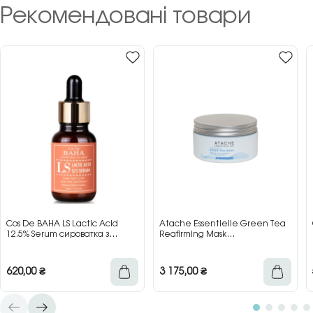
Рекомендовані товари
Cos De BAHA LS Lactic Acid
Atache Essentielle Green Tea
12.5% Serum сироватка з
Reafirming Mask
молочною кислотою для сяйва
відновлювальна заспокійлива
та гладкості шкіри, 30 мл
маска з зеленим чаєм, 200 мл
620,00
₴
3 175,00
₴