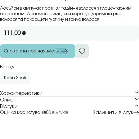
Лосьйон в ампулах проти випадіння волосся з плацентарним
екстрактом. Допомагає зміцнити корені, підтримати ріст
волосся та покращити густину й тонус волосся
111,00
₴
Сповістити про наявність
Бренд
Keen Strok
Характеристики
Опис
Відгуки
Залишити відгук
Оцінка користувачів
0
0 відгуків