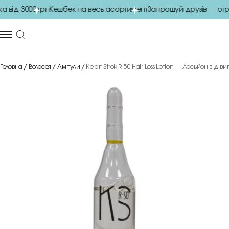
від 3000 грн
Кешбек на весь асортимент
Запрошуй друзів — отри
Головна
Волосся
Ампули
Keen Strok R-50 Hair Loss Lotion — Лосьйон від 