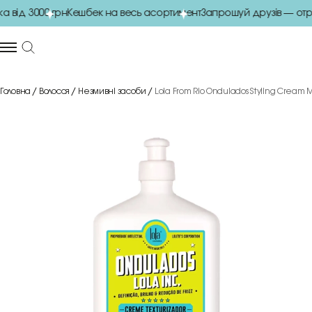
від 3000 грн
Кешбек на весь асортимент
Запрошуй друзів — отри
Головна
Волосся
Незмивні засоби
Lola From Rio Ondulados Styling Cream