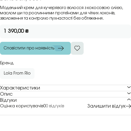
Модельний крем для кучерявого волосся з кокосовою олією,
маслом ши та рослинними протеїнами для чітких локонів,
зволоження та контролю пухнастості без обтяження.
1 390,00
₴
Сповістити про наявність
Бренд
Lola From Rio
Характеристики
Опис
Відгуки
Залишити відгук
Оцінка користувачів
0
0 відгуків