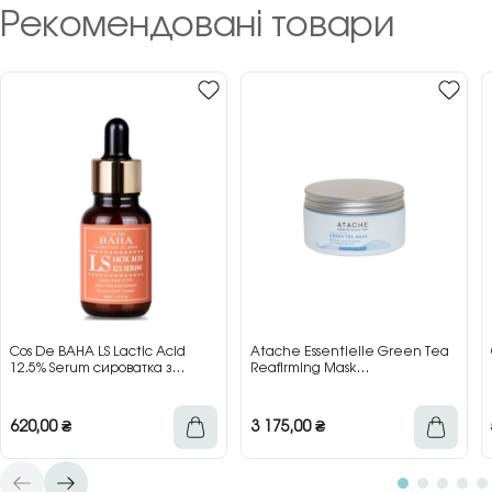
Рекомендовані товари
Cos De BAHA LS Lactic Acid
Atache Essentielle Green Tea
12.5% Serum сироватка з
Reafirming Mask
молочною кислотою для сяйва
відновлювальна заспокійлива
та гладкості шкіри, 30 мл
маска з зеленим чаєм, 200 мл
620,00
₴
3 175,00
₴