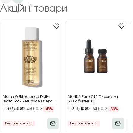
Акційні товари
Melumé Skinscience Daily
Medik8 Pure C15 Сироватка
Hydra Lock Resurface Essence
для обличчя з
Зволожуюча есенція для
концентрованим вітаміном C,
1 897,50
₴
3 450,00
₴
1 911,00
₴
2 940,00
₴
-45%
-35%
обличчя з кислотами, 150 мл
2×15 мл
Немає в наявності
Немає в наявності