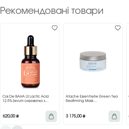
Рекомендовані товари
Cos De BAHA LS Lactic Acid
Atache Essentielle Green Tea
12.5% Serum сироватка з
Reafirming Mask
молочною кислотою для сяйва
відновлювальна заспокійлива
та гладкості шкіри, 30 мл
маска з зеленим чаєм, 200 мл
620,00
₴
3 175,00
₴