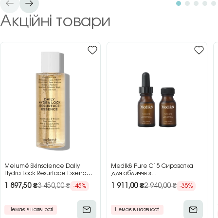
Акційні товари
Melumé Skinscience Daily
Medik8 Pure C15 Сироватка
Hydra Lock Resurface Essence
для обличчя з
Зволожуюча есенція для
концентрованим вітаміном C,
1 897,50
₴
3 450,00
₴
1 911,00
₴
2 940,00
₴
-45%
-35%
обличчя з кислотами, 150 мл
2×15 мл
Немає в наявності
Немає в наявності